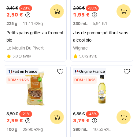
Ancien prix
Ancien prix
3,46 €
2,90 €
-28%
0
-33%
0
2,50 €
1,95 €
225 g
11,11 €
/
kg
330 mL
5,91 €
/
L
Petits pains grillés au froment
Jus de pomme pétillant sans
bio
alcool bio
Le Moulin Du Pivert
Wignac
Note
sur 5
Note
sur 5
5.0
(
3 avis
)
5.0
(
2 avis
)
Fait en France
Origine France
DDM : 11/26
DDM : 10/26
Ancien prix
Ancien prix
3,80 €
6,86 €
-21%
0
-45%
0
2,99 €
3,79 €
100 g
29,90 €
/
kg
360 mL
10,53 €
/
L