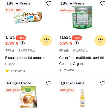
Fait en France
Fait en France
DDM : 10/26
Anti-gaspi
Ancien prix
Ancien prix
4,16 €
14,90 €
-28%
0
-73%
0
2,99 €
3,95 €
175 g
17,09 €
/
kg
60 mL
65,83 €
/
L
Biscuits chocolat coco bio
Gel crème matifiante certifié
Cosmos Organic
Bisson
Aumyana
Note
sur 5
4.5
(
4 avis
)
Origine France
Fait en France
Anti-gaspi
Anti-gaspi