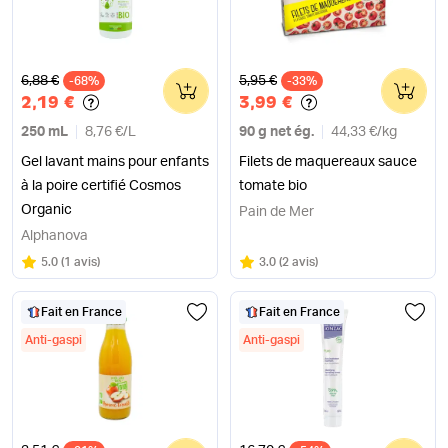
Ancien prix
Ancien prix
6,88 €
5,95 €
-68%
0
-33%
0
2,19 €
3,99 €
250 mL
8,76 €
/
L
90 g net ég.
44,33 €
/
kg
Gel lavant mains pour enfants
Filets de maquereaux sauce
à la poire certifié Cosmos
tomate bio
Organic
Pain de Mer
Alphanova
Note
sur 5
Note
sur 5
5.0
(
1 avis
)
3.0
(
2 avis
)
Fait en France
Fait en France
Anti-gaspi
Anti-gaspi