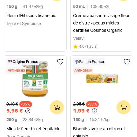
150 g
41,87 €
/
kg
50 mL
109,80 €
/
L
Fleur d'Hibiscus tisane bio
Crème apaisante visage fleur
de cistre - peaux mixtes
Terre et Symbiose
certifiée Cosmos Organic
Velavi
Note
sur 5
4.0
(
1 avis
)
Origine France
Fait en France
Anti-gaspi
Anti-gaspi
Ancien prix
Ancien prix
9,19 €
2,95 €
-35%
0
-33%
0
5,96 €
1,99 €
250 g
23,84 €
/
kg
130 g
15,31 €
/
kg
Miel de fleur bio et équitable
Biscuits avoine au citron et
chia bio