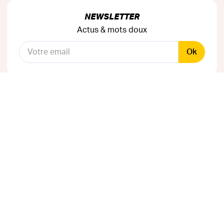
NEWSLETTER
Actus & mots doux
Ok
RÉSEAUX SOCIAUX
Astuces & mauvaises blagues
CANAL INSTAGRAM
Entraide & infos secrètes
Je rejoins La Tribu