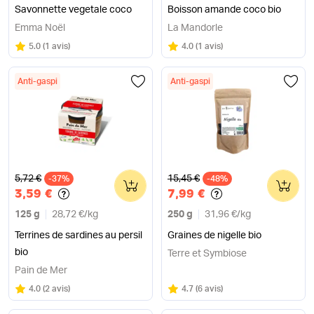
Savonnette vegetale coco
Boisson amande coco bio
Emma Noël
La Mandorle
Note
sur 5
Note
sur 5
5.0
(
1 avis
)
4.0
(
1 avis
)
Anti-gaspi
Anti-gaspi
Ancien prix
Ancien prix
5,72 €
15,45 €
-37%
0
-48%
0
3,59 €
7,99 €
125 g
28,72 €
/
kg
250 g
31,96 €
/
kg
Terrines de sardines au persil
Graines de nigelle bio
bio
Terre et Symbiose
Pain de Mer
Note
sur 5
Note
sur 5
4.0
(
2 avis
)
4.7
(
6 avis
)