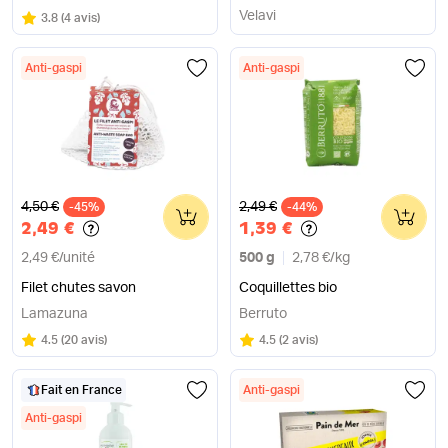
Velavi
Note
sur 5
3.8
(
4 avis
)
Anti-gaspi
Anti-gaspi
Ancien prix
Ancien prix
4,50 €
2,49 €
-45%
0
-44%
0
2,49 €
1,39 €
2,49 €
/
unité
500 g
2,78 €
/
kg
Filet chutes savon
Coquillettes bio
Lamazuna
Berruto
Note
sur 5
Note
sur 5
4.5
(
20 avis
)
4.5
(
2 avis
)
Fait en France
Anti-gaspi
Anti-gaspi