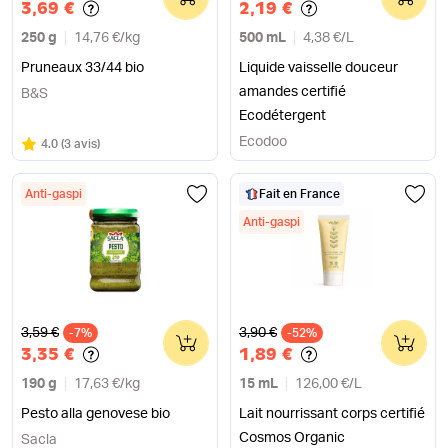
3,69 €
2,19 €
250 g
14,76 €
/
kg
500 mL
4,38 €
/
L
Pruneaux 33/44 bio
Liquide vaisselle douceur
amandes certifié
B&S
Ecodétergent
Ecodoo
Note
sur 5
4.0
(
3 avis
)
Anti-gaspi
Fait en France
Anti-gaspi
Ancien prix
Ancien prix
3,59 €
3,90 €
-7%
0
-52%
0
3,35 €
1,89 €
190 g
17,63 €
/
kg
15 mL
126,00 €
/
L
Pesto alla genovese bio
Lait nourrissant corps certifié
Cosmos Organic
Sacla