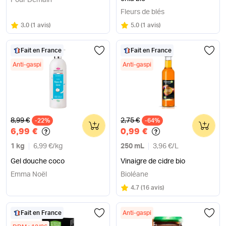
Pour Demain
Fleurs de blés
Note
sur 5
Note
sur 5
3.0
(
1 avis
)
5.0
(
1 avis
)
Fait en France
Fait en France
Anti-gaspi
Anti-gaspi
Ancien prix
Ancien prix
8,99 €
2,75 €
-22%
0
-64%
0
6,99 €
0,99 €
1 kg
6,99 €
/
kg
250 mL
3,96 €
/
L
Gel douche coco
Vinaigre de cidre bio
Emma Noël
Bioléane
Note
sur 5
4.7
(
16 avis
)
Fait en France
Anti-gaspi