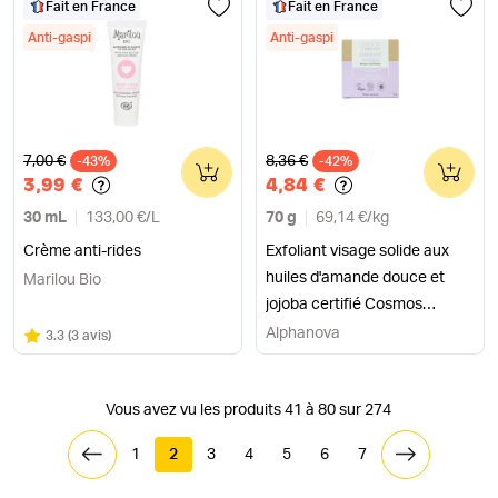
Fait en France
Fait en France
Anti-gaspi
Anti-gaspi
Ancien prix
Ancien prix
7,00 €
8,36 €
-43%
0
-42%
0
3,99 €
4,84 €
30 mL
133,00 €
/
L
70 g
69,14 €
/
kg
Crème anti-rides
Exfoliant visage solide aux
huiles d'amande douce et
Marilou Bio
jojoba certifié Cosmos
Organic
Alphanova
Note
sur 5
3.3
(
3 avis
)
Vous avez vu les produits 41 à 80 sur 274
1
2
3
4
5
6
7