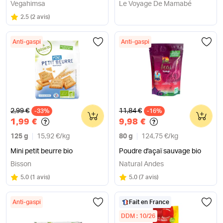
Vegahimsa
Le Voyage De Mamabé
Note
sur 5
2.5
(
2 avis
)
Anti-gaspi
Anti-gaspi
Ancien prix
Ancien prix
2,99 €
11,84 €
-33%
0
-16%
0
1,99 €
9,98 €
125 g
15,92 €
/
kg
80 g
124,75 €
/
kg
Mini petit beurre bio
Poudre d'açaï sauvage bio
Bisson
Natural Andes
Note
sur 5
Note
sur 5
5.0
(
1 avis
)
5.0
(
7 avis
)
Anti-gaspi
Fait en France
DDM : 10/26