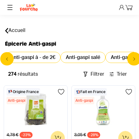
Mon p
Accueil
Épicerie Anti-gaspi
Anti-gaspi à - de 2€
Anti-gaspi salé
Anti-gaspi 
274
résultats
Filtrer
Trier
Origine France
Fait en France
Anti-gaspi
Anti-gaspi
Ancien prix
Ancien prix
4,78 €
3,05 €
-23%
0
-28%
0