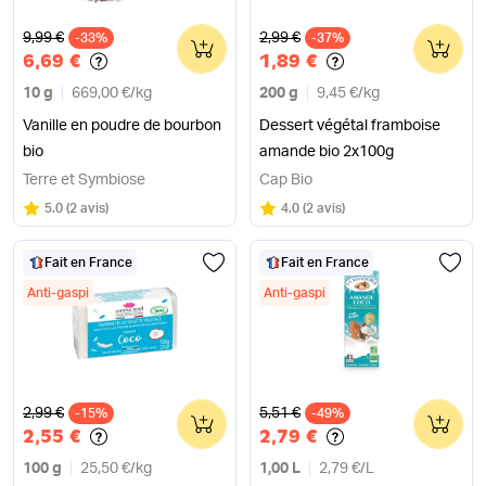
Ancien prix
Ancien prix
9,99 €
2,99 €
-33%
0
-37%
0
6,69 €
1,89 €
10 g
669,00 €
/
kg
200 g
9,45 €
/
kg
Vanille en poudre de bourbon
Dessert végétal framboise
bio
amande bio 2x100g
Terre et Symbiose
Cap Bio
Note
sur 5
Note
sur 5
5.0
(
2 avis
)
4.0
(
2 avis
)
Fait en France
Fait en France
Anti-gaspi
Anti-gaspi
Ancien prix
Ancien prix
2,99 €
5,51 €
-15%
0
-49%
0
2,55 €
2,79 €
100 g
25,50 €
/
kg
1,00 L
2,79 €
/
L