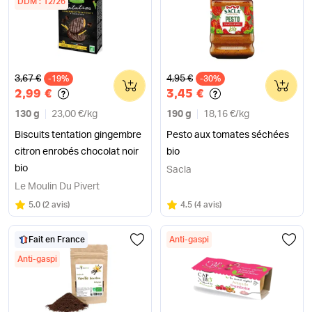
DDM : 12/26
Ancien prix
Ancien prix
3,67 €
4,95 €
-19%
0
-30%
0
2,99 €
3,45 €
130 g
23,00 €
/
kg
190 g
18,16 €
/
kg
Biscuits tentation gingembre
Pesto aux tomates séchées
citron enrobés chocolat noir
bio
bio
Sacla
Le Moulin Du Pivert
Note
sur 5
Note
sur 5
5.0
(
2 avis
)
4.5
(
4 avis
)
Fait en France
Anti-gaspi
Anti-gaspi