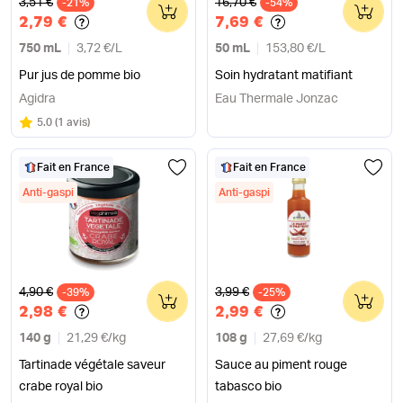
Ancien prix
Ancien prix
3,51 €
16,70 €
-21%
0
-54%
0
2,79 €
7,69 €
750 mL
3,72 €
/
L
50 mL
153,80 €
/
L
Pur jus de pomme bio
Soin hydratant matifiant
Agidra
Eau Thermale Jonzac
Note
sur 5
5.0
(
1 avis
)
Fait en France
Fait en France
Anti-gaspi
Anti-gaspi
Ancien prix
Ancien prix
4,90 €
3,99 €
-39%
0
-25%
0
2,98 €
2,99 €
140 g
21,29 €
/
kg
108 g
27,69 €
/
kg
Tartinade végétale saveur
Sauce au piment rouge
crabe royal bio
tabasco bio