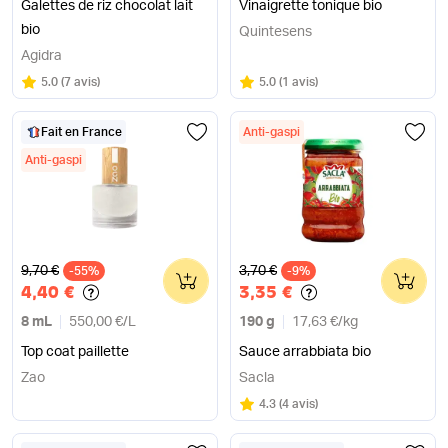
Galettes de riz chocolat lait
Vinaigrette tonique bio
bio
Quintesens
Agidra
Note
sur 5
Note
sur 5
5.0
(
7 avis
)
5.0
(
1 avis
)
Fait en France
Anti-gaspi
Anti-gaspi
Ancien prix
Ancien prix
9,70 €
3,70 €
-55%
0
-9%
0
4,40 €
3,35 €
8 mL
550,00 €
/
L
190 g
17,63 €
/
kg
Top coat paillette
Sauce arrabbiata bio
Zao
Sacla
Note
sur 5
4.3
(
4 avis
)