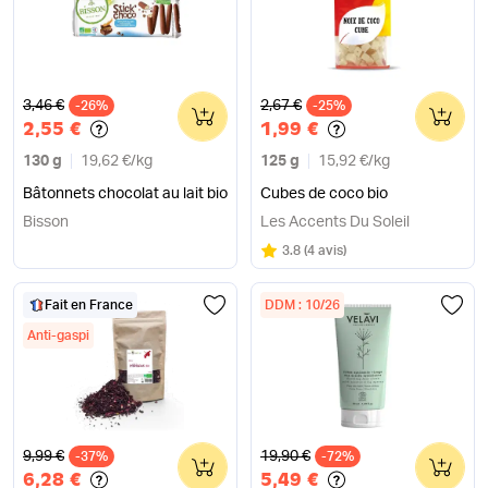
Ancien prix
Ancien prix
3,46 €
2,67 €
-26%
0
-25%
0
2,55 €
1,99 €
130 g
19,62 €
/
kg
125 g
15,92 €
/
kg
Bâtonnets chocolat au lait bio
Cubes de coco bio
Bisson
Les Accents Du Soleil
Note
sur 5
3.8
(
4 avis
)
Fait en France
DDM : 10/26
Anti-gaspi
Ancien prix
Ancien prix
9,99 €
19,90 €
-37%
0
-72%
0
6,28 €
5,49 €