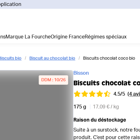
pplication
Pourq
Comm
Prix 
ans
Marque La Fourche
Origine France
Régimes spéciaux
La liv
L'emp
Nos 
Biscuits bio
Biscuit au chocolat bio
Biscuits chocolat coco bio
Notre
Adhés
Bisson
Régim
DDM : 10/26
Biscuits chocolat c
Je cr
4.5/5
(4 avi
175 g
17,09 € / kg
Raison du déstockage
Suite à un surstock, notre fo
produit. C’est pour cette ra