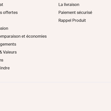
at
La livraison
s offertes
Paiement sécurisé
Rappel Produit
ssion
comparaison et économies
agements
& Valeurs
ns
oindre