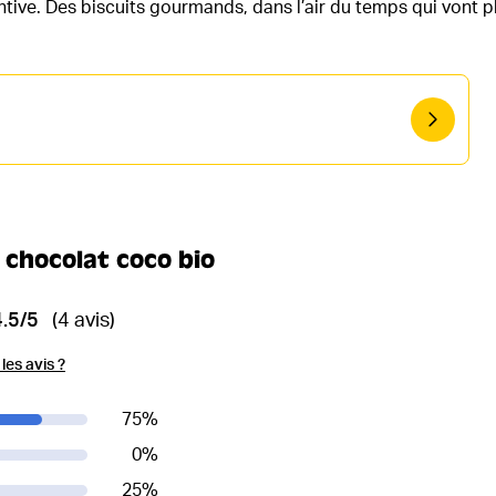
ntive. Des biscuits gourmands, dans l’air du temps qui vont p
s chocolat coco bio
4.5/5
(4 avis)
es avis ?
75
%
0
%
25
%