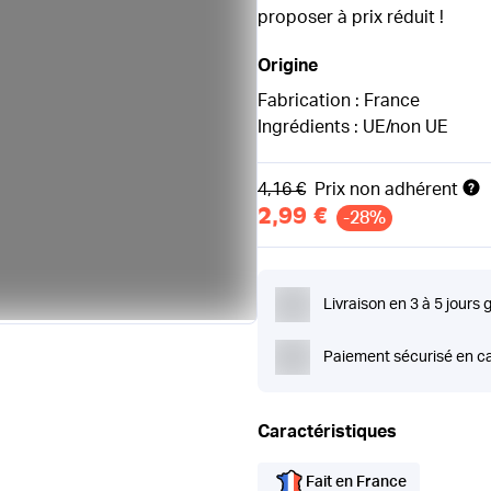
proposer à prix réduit !
Origine
Fabrication : France
Ingrédients : UE/non UE
Ancien prix
4,16 €
Prix non adhérent
2,99 €
-28%
Livraison en 3 à 5 jours 
Paiement sécurisé en ca
Caractéristiques
Fait en France