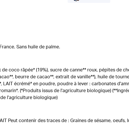
 France. Sans huile de palme.
x de coco râpée* (19%), sucre de canne** roux, pépites de ch
cao**, beurre de cacao**, extrait de vanille**), huile de tour
*, LAIT écrémé* en poudre, poudre à lever : carbonates d'am
romarin*. (*Produits issus de l'agriculture biologique) (**Ingr
e l'agriculture biologique)
IT Peut contenir des traces de : Graines de sésame, oeufs, lup