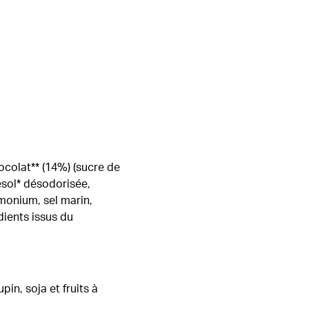
ocolat** (14%) (sucre de
nesol* désodorisée,
monium, sel marin,
édients issus du
in, soja et fruits à