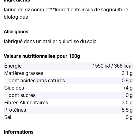
Ingrédients
farine de riz complet*.*Ingrédients issus de l'agriculture
biologique
Allergènes
fabriqué dans un atelier qui utlise du soja
Valeurs nutritionnelles pour 100g
Énergie
1550 kJ / 366 kcal
Matières grasses
3,1 g
dont acides gras saturés
0,8 g
Glucides
74 g
dont sucres
0 g
Fibres Alimentaires
3,5 g
Protéines
8,8 g
Sel
0 g
Informations