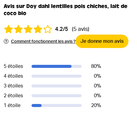
Avis sur Doy dahl lentilles pois chiches, lait de
coco bio
4.2/5
(5 avis)
Je donne mon avis
Comment fonctionnent les avis ?
5 étoiles
80
%
4 étoiles
0
%
3 étoiles
0
%
2 étoiles
0
%
1 étoile
20
%