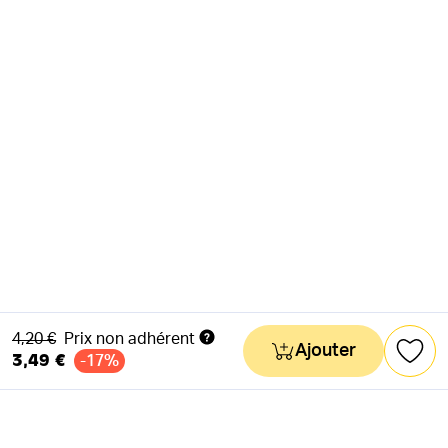
Ancien prix
4,20 €
Prix non adhérent
Ajouter
3,49 €
-17%
NEWSLETTER
Actus & mots doux