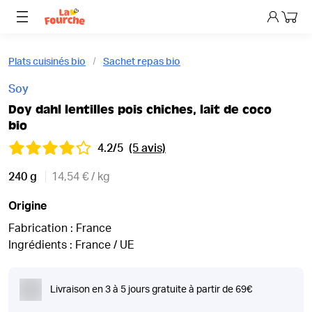
Mon p
Plats cuisinés bio
Sachet repas bio
Soy
Doy dahl lentilles pois chiches, lait de coco
bio
4.2/5
(5 avis)
240 g
14,54 € / kg
Origine
Fabrication : France
Ingrédients : France / UE
Livraison en 3 à 5 jours gratuite à partir de 69€