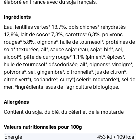
élaboré en France avec du soja français.
Ingrédients
Eau, lentilles vertes* 13,7%, pois chiches* réhydratés
12,9%, lait de coco* 7,3%, carottes* 6,3%, poivrons
rouges* 5,8%, oignons*, huile de tournesol*, protéines de
soja* texturées, ail*, sauce soja* (eau, soja*, blé*, sel,
alcool*), pâte de curry rouge* 1,1% (piment*, épices*,
huile de tournesol* désodorisée, ail*, oignons*, vinaigre*,
poivrons*, sel, gingembre*, citronnelle*, jus de citron*,
citron vert*), coriandre*, curry*( céleri*, moutarde*), sel de
mer. *Ingrédients issus de l’agriculture biologique.
Allergènes
Contient du soja, du blé, du céleri et de la moutarde
Valeurs nutritionnelles pour 100g
Énergie
453 kJ / 109 kcal