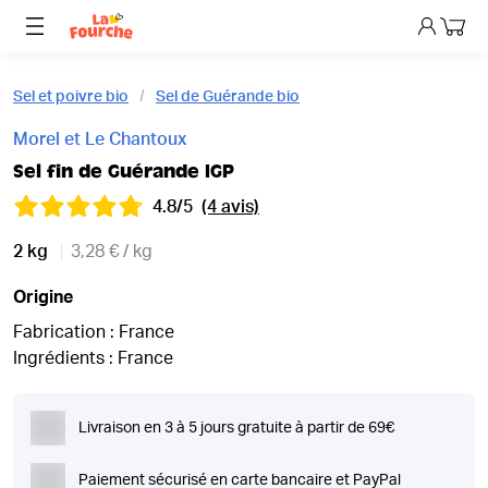
Mon p
Sel et poivre bio
Sel de Guérande bio
Morel et Le Chantoux
Sel fin de Guérande IGP
4.8/5
(4 avis)
2 kg
3,28 € / kg
Origine
Fabrication : France
Ingrédients : France
Livraison en 3 à 5 jours gratuite à partir de 69€
Paiement sécurisé en carte bancaire et PayPal