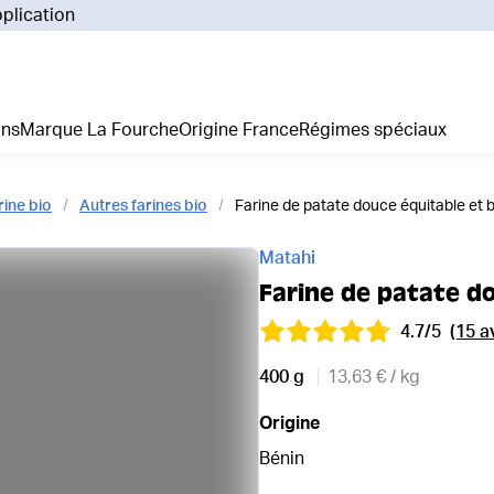
pplication
Pourq
Comm
Prix 
ans
Marque La Fourche
Origine France
Régimes spéciaux
La liv
L'emp
Nos 
rine bio
Autres farines bio
Farine de patate douce équitable et b
Notre
Adhés
Matahi
Régim
Farine de patate do
Je cr
4.7/5
(15 a
400 g
13,63 € / kg
Origine
Bénin