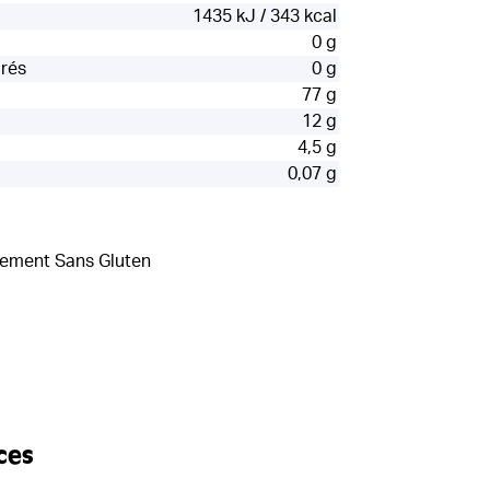
1435 kJ / 343 kcal
0 g
urés
0 g
77 g
12 g
4,5 g
0,07 g
llement Sans Gluten
ces