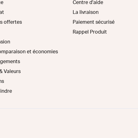
ge
Centre d'aide
at
La livraison
s offertes
Paiement sécurisé
Rappel Produit
ssion
comparaison et économies
agements
& Valeurs
ns
oindre