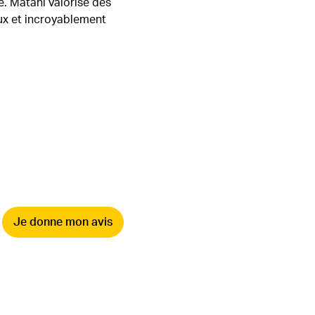
e. Matahi valorise des
naux et incroyablement
Je donne mon avis