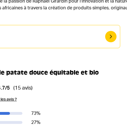
 la passion de Raphaël Girardin pour l'innovation et la natur
es africaines à travers la création de produits simples, origi
de patate douce équitable et bio
4.7/5
(15 avis)
es avis ?
73
%
27
%