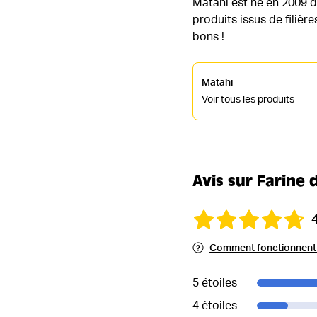
Matahi est né en 2009 de
produits issus de filièr
bons !
Matahi
Voir tous les produits
Avis sur Farine 
Comment fonctionnent l
5 étoiles
4 étoiles