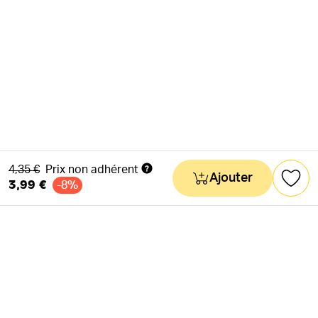
Ancien prix
4,35 €
Prix non adhérent
Ajouter
3,99 €
-8%
NEWSLETTER
Actus & mots doux
Ok