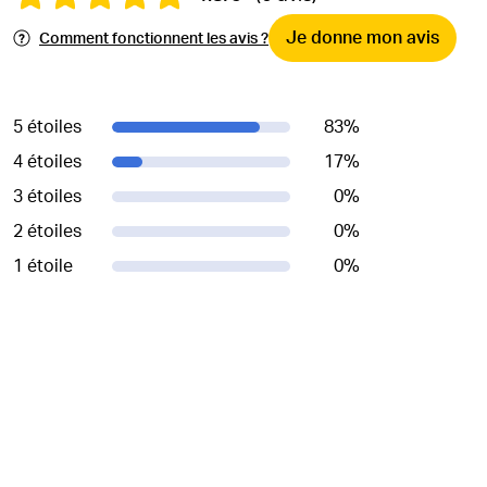
Je donne mon avis
Comment fonctionnent les avis ?
5 étoiles
83
%
4 étoiles
17
%
3 étoiles
0
%
2 étoiles
0
%
1 étoile
0
%