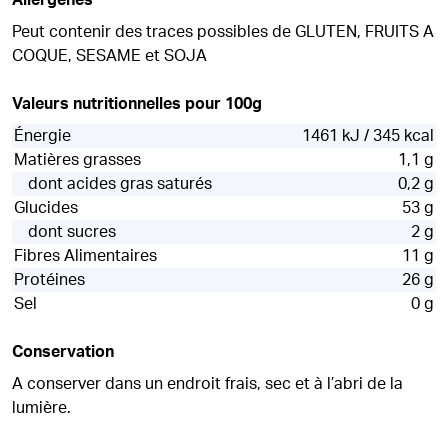
Allergènes
Peut contenir des traces possibles de GLUTEN, FRUITS A
COQUE, SESAME et SOJA
Valeurs nutritionnelles pour 100g
Énergie
1461 kJ / 345 kcal
Matières grasses
1,1 g
dont acides gras saturés
0,2 g
Glucides
53 g
dont sucres
2 g
Fibres Alimentaires
11 g
Protéines
26 g
Sel
0 g
Conservation
A conserver dans un endroit frais, sec et à l’abri de la
lumière.