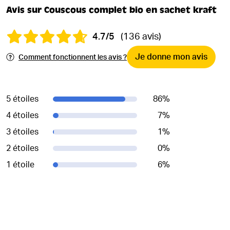
Avis sur Couscous complet bio en sachet kraft
4.7/5
(136 avis)
Je donne mon avis
Comment fonctionnent les avis ?
5 étoiles
86
%
4 étoiles
7
%
3 étoiles
1
%
2 étoiles
0
%
1 étoile
6
%