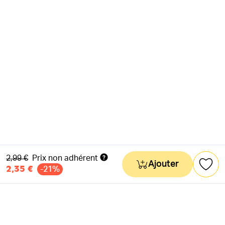
Ancien prix
2,99 €
Prix non adhérent
Ajouter
2,35 €
-21%
NEWSLETTER
Actus & mots doux