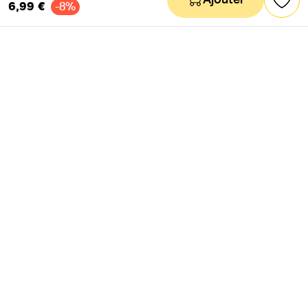
Ajouter
6,99 €
-8%
NEWSLETTER
Actus & mots doux
Ok
RÉSEAUX SOCIAUX
Astuces & mauvaises blagues
CANAL INSTAGRAM
Entraide & infos secrètes