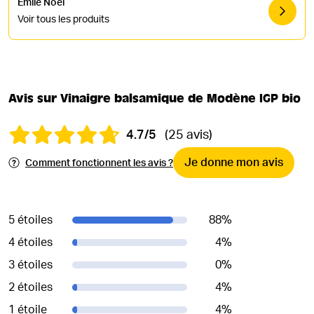
Émile Noël
Voir tous les produits
Avis sur Vinaigre balsamique de Modène IGP bio
4.7/5
(25 avis)
Je donne mon avis
Comment fonctionnent les avis ?
5 étoiles
88
%
4 étoiles
4
%
3 étoiles
0
%
2 étoiles
4
%
1 étoile
4
%