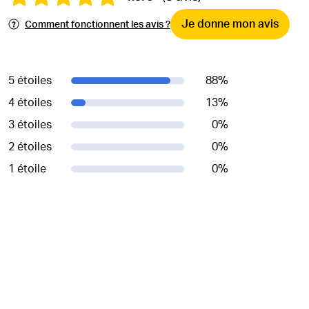
Je donne mon avis
Comment fonctionnent les avis ?
5 étoiles
88
%
4 étoiles
13
%
3 étoiles
0
%
2 étoiles
0
%
1 étoile
0
%