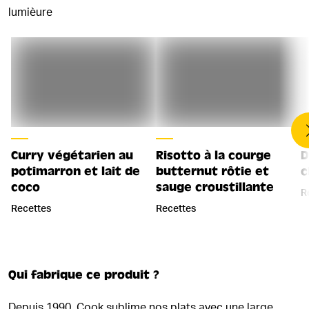
lumièure
Curry végétarien au
Risotto à la courge
D
potimarron et lait de
butternut rôtie et
c
coco
sauge croustillante
R
Recettes
Recettes
Qui fabrique ce produit ?
Depuis 1990, Cook sublime nos plats avec une large