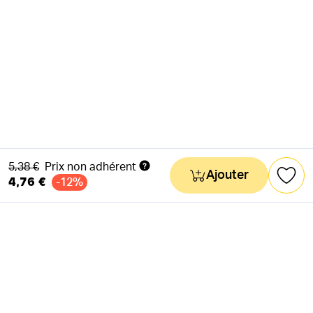
Ancien prix
5,38 €
Prix non adhérent
Ajouter
4,76 €
-12%
NEWSLETTER
Actus & mots doux
Ok