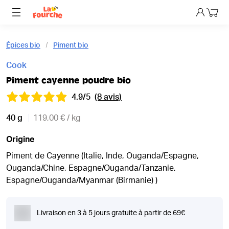
Mon p
Épices bio
Piment bio
Cook
Piment cayenne poudre bio
4.9/5
(8 avis)
40 g
119,00 € / kg
Origine
Piment de Cayenne (Italie, Inde, Ouganda/Espagne,
Ouganda/Chine, Espagne/Ouganda/Tanzanie,
Espagne/Ouganda/Myanmar (Birmanie) )
Livraison en 3 à 5 jours gratuite à partir de 69€