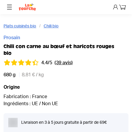
Mon p
Plats cuisinés bio
Chili bio
Prosain
Chili con carne au bœuf et haricots rouges
bio
4.4/5
(39 avis)
680 g
8,81 € / kg
Origine
Fabrication : France
Ingrédients : UE / Non UE
Livraison en 3 à 5 jours gratuite à partir de 69€