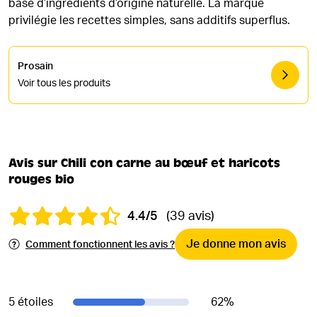
base d’ingrédients d’origine naturelle. La marque
privilégie les recettes simples, sans additifs superflus.
Prosain
Voir tous les produits
Avis sur Chili con carne au bœuf et haricots
rouges bio
4.4/5
(39 avis)
Je donne mon avis
Comment fonctionnent les avis ?
5 étoiles
62
%