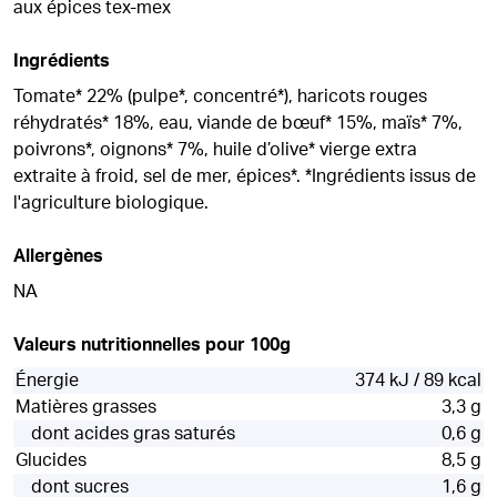
aux épices tex-mex
Ingrédients
Tomate* 22% (pulpe*, concentré*), haricots rouges
réhydratés* 18%, eau, viande de bœuf* 15%, maïs* 7%,
poivrons*, oignons* 7%, huile d’olive* vierge extra
extraite à froid, sel de mer, épices*. *Ingrédients issus de
l'agriculture biologique.
Allergènes
NA
Valeurs nutritionnelles pour 100g
Énergie
374 kJ / 89 kcal
Matières grasses
3,3 g
dont acides gras saturés
0,6 g
Glucides
8,5 g
dont sucres
1,6 g