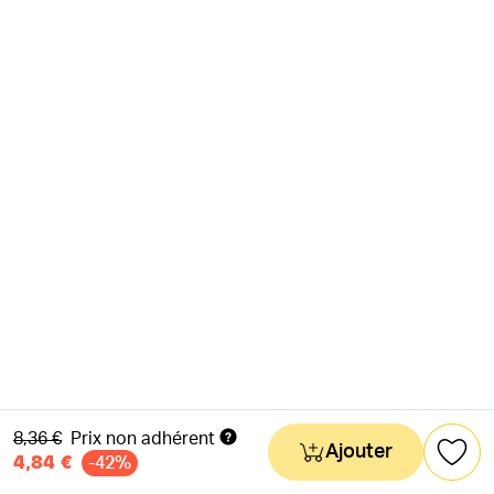
Ancien prix
8,36 €
Prix non adhérent
Ajouter
4,84 €
-42%