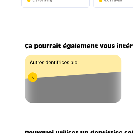
Note
sur 5
Note
sur 5
3.9
(
34 avis
)
4.0
(
1 avis
)
Ça pourrait également vous inté
Autres dentifrices bio