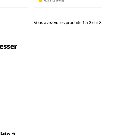
Note
sur 5
4.3
(
12 avis
)
Vous avez vu les produits 1 à 3 sur 3
resser