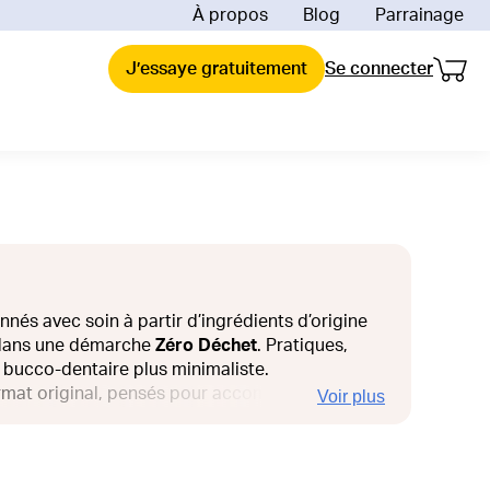
À propos
Blog
Parrainage
Mon 
Mon p
uoi La Fourche ?
J’essaye gratuitement
Se connecter
ent ça marche ?
de comparaison et économies
raison
reinte carbone de la livraison
engagements
 impact depuis 2018
ions offertes
es & Valeurs
ée mes produits bio
nnés avec soin à partir d’ingrédients d’origine
nt dans une démarche
Zéro Déchet
. Pratiques,
e bucco-dentaire plus minimaliste.
ormat original, pensés pour accompagner vos
Voir plus
plus ? Ils s’utilisent en quelques gestes simples