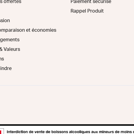
s offertes
Paiement sécurisé
Rappel Produit
ssion
comparaison et économies
agements
& Valeurs
ns
oindre