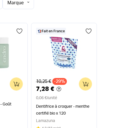
Marque
Fait en France
Ancien prix
10,25 €
-29%
0
0
7,28 €
0,06 €
/
unité
 - Goût
Dentifrice à croquer - menthe
certifié bio x 120
Lamazuna