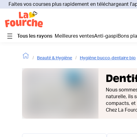
Faites vos courses plus rapidement en téléchargeant l'a
Tous les rayons
Meilleures ventes
Anti-gaspi
Bons pl
Beauté & Hygiène
Hygiène bucco-dentaire bio
Dentif
Nous sommes 
naturelle, il
compacts, et 
Chez La Fourc
gestes d’hygiè
et laissent un