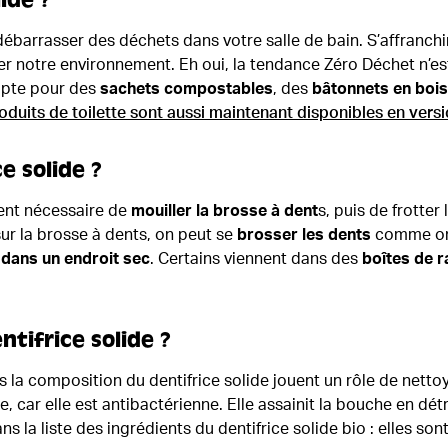
ide ?
 débarrasser des déchets dans votre salle de bain. S’affranch
er notre environnement. Eh oui, la tendance Zéro Déchet n’e
 opte pour des
sachets compostables
, des
bâtonnets en bois
duits de toilette sont aussi maintenant disponibles en vers
e solide ?
ment nécessaire de
mouiller la brosse à dent
s, puis de frotter
sur la brosse à dents, on peut se
brosser les dents
comme on l
dans un endroit sec
. Certains viennent dans des
boîtes de r
ntifrice solide ?
 la composition du dentifrice solide jouent un rôle de nettoy
e, car elle est antibactérienne. Elle assainit la bouche en d
ns la liste des ingrédients du dentifrice solide bio : elles s