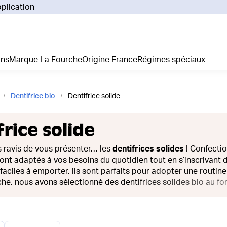
pplication
Pourq
Comm
Prix 
ans
Marque La Fourche
Origine France
Régimes spéciaux
La liv
L'emp
Nos 
Dentifrice bio
Dentifrice solide
Notre
Adhés
rice solide
Régim
Je cr
ravis de vous présenter… les
dentifrices solides
! Confectio
s sont adaptés à vos besoins du quotidien tout en s’inscriva
faciles à emporter, ils sont parfaits pour adopter une routin
he, nous avons sélectionné des dentifrices solides bio au f
ne tout en réduisant les emballages à usage unique. Le petit 
e agréable sensation de fraîcheur.