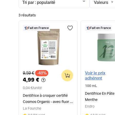
Valeurs
3 résultats
Fait en France
Fait en France
Ancien prix
9,59 €
-48%
Voir le prix
0
adhérent
4,99 €
100 mL
0,04 €
/
unité
Dentifrice En Pâte
Dentifrice à croquer certifié
Menthe
Cosmos Organic - avec fluor x
Endro
120
La Fourche