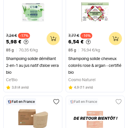
Ancien prix
Ancien prix
7,24 €
7,77 €
-17%
0
-16%
0
5,98 €
6,54 €
85 g
70,35 €
/
kg
85 g
76,94 €
/
kg
Shampoing solide démêlant
Shampoing solide cheveux
2-en-1 au jus natif d'aloe vera
colorés rose & argan - certifié
bio
bio
Ce'Bio
Cosmo Naturel
Note
sur 5
Note
sur 5
3.8
(
4 avis
)
4.9
(
11 avis
)
Fait en France
Fait en France
DE RETOUR BIENTÔT !