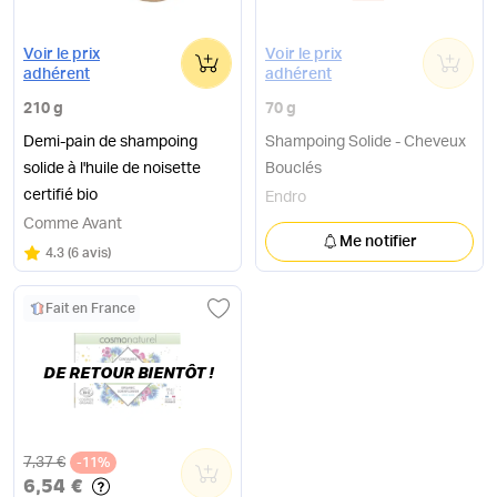
0
0
Voir le prix
Voir le prix
adhérent
adhérent
210 g
70 g
Demi-pain de shampoing
Shampoing Solide - Cheveux
solide à l'huile de noisette
Bouclés
certifié bio
Endro
Comme Avant
Me notifier
Note
sur 5
4.3
(
6 avis
)
Fait en France
DE RETOUR BIENTÔT !
Ancien prix
7,37 €
-11%
0
6,54 €