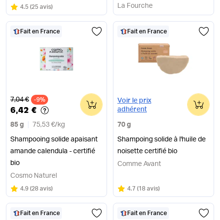
d'oranger
La Fourche
Note
sur 5
4.5
(
25 avis
)
Fait en France
Fait en France
Ancien prix
7,04 €
-9%
0
0
Voir le prix
6,42 €
adhérent
85 g
75,53 €
/
kg
70 g
Shampooing solide apaisant
Shampoing solide à l'huile de
amande calendula - certifié
noisette certifié bio
bio
Comme Avant
Cosmo Naturel
Note
sur 5
Note
sur 5
4.9
(
28 avis
)
4.7
(
18 avis
)
Fait en France
Fait en France