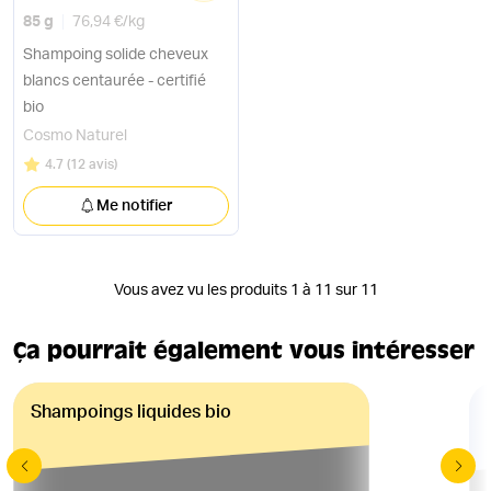
85 g
76,94 €
/
kg
Shampoing solide cheveux
blancs centaurée - certifié
bio
Cosmo Naturel
Note
sur 5
4.7
(
12 avis
)
Me notifier
Vous avez vu les produits 1 à 11 sur 11
Ça pourrait également vous intéresser
Shampoings liquides bio