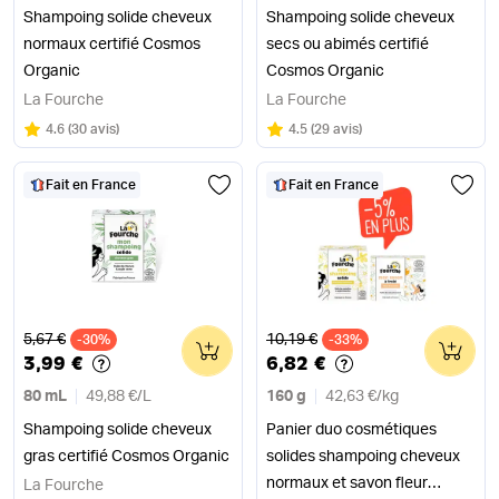
Shampoing solide cheveux
Shampoing solide cheveux
normaux certifié Cosmos
secs ou abimés certifié
Organic
Cosmos Organic
La Fourche
La Fourche
Note
sur 5
Note
sur 5
4.6
(
30 avis
)
4.5
(
29 avis
)
Fait en France
Fait en France
Ancien prix
Ancien prix
5,67 €
10,19 €
-30%
0
-33%
0
3,99 €
6,82 €
80 mL
49,88 €
/
L
160 g
42,63 €
/
kg
Shampoing solide cheveux
Panier duo cosmétiques
gras certifié Cosmos Organic
solides shampoing cheveux
normaux et savon fleur
La Fourche