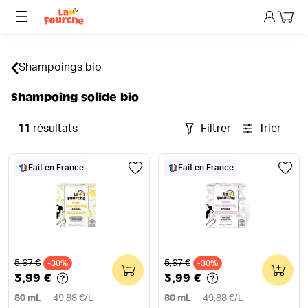
Mon p
Shampoings bio
Shampoing solide bio
11
résultats
Filtrer
Trier
Fait en France
Fait en France
Ancien prix
Ancien prix
5,67 €
5,67 €
-30%
0
-30%
0
3,99 €
3,99 €
80 mL
49,88 €
/
L
80 mL
49,88 €
/
L