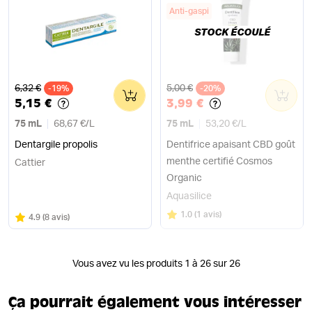
Anti-gaspi
STOCK ÉCOULÉ
Ancien prix
Ancien prix
6,32 €
5,00 €
-19%
0
-20%
0
5,15 €
3,99 €
75 mL
68,67 €
/
L
75 mL
53,20 €
/
L
Dentargile propolis
Dentifrice apaisant CBD goût
menthe certifié Cosmos
Cattier
Organic
Aquasilice
Note
sur 5
1.0
(
1 avis
)
Note
sur 5
4.9
(
8 avis
)
Vous avez vu les produits 1 à 26 sur 26
Ça pourrait également vous intéresser