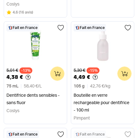
Coslys
Note
sur 5
4.6
(
16 avis
)
Fait en France
Fait en France
Ancien prix
Ancien prix
5,01 €
5,30 €
-13%
0
-15%
0
4,38 €
4,49 €
75 mL
58,40 €
/
L
105 g
42,76 €
/
kg
Dentifrice dents sensibles -
Bouteille en verre
sans fluor
rechargeable pour dentifrice
- 100 ml
Coslys
Pimpant
Fait en France
Fait en France