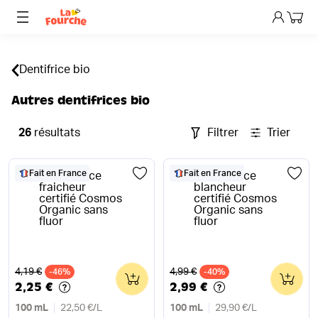
Mon p
Dentifrice bio
Autres dentifrices bio
26
résultats
Filtrer
Trier
Fait en France
Fait en France
Ancien prix
Ancien prix
4,19 €
4,99 €
-46%
0
-40%
0
2,25 €
2,99 €
100 mL
22,50 €
/
L
100 mL
29,90 €
/
L