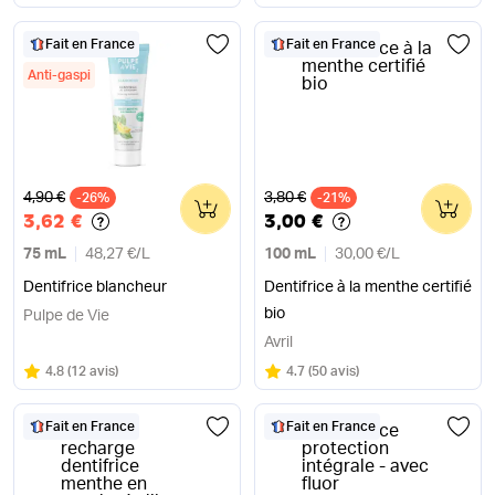
blanche
Fait en France
Fait en France
Anti-gaspi
Ancien prix
Ancien prix
4,90 €
3,80 €
-26%
0
-21%
0
3,62 €
3,00 €
75 mL
48,27 €
/
L
100 mL
30,00 €
/
L
Dentifrice blancheur
Dentifrice à la menthe certifié
bio
Pulpe de Vie
Avril
Note
sur 5
Note
sur 5
4.8
(
12 avis
)
4.7
(
50 avis
)
Fait en France
Fait en France