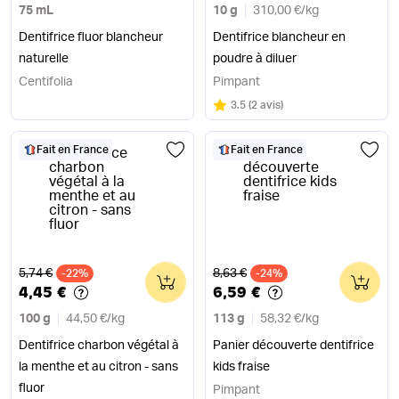
75 mL
10 g
310,00 €
/
kg
Dentifrice fluor blancheur
Dentifrice blancheur en
naturelle
poudre à diluer
Centifolia
Pimpant
Note
sur 5
3.5
(
2 avis
)
Fait en France
Fait en France
Ancien prix
Ancien prix
5,74 €
8,63 €
-22%
0
-24%
0
4,45 €
6,59 €
100 g
44,50 €
/
kg
113 g
58,32 €
/
kg
Dentifrice charbon végétal à
Panier découverte dentifrice
la menthe et au citron - sans
kids fraise
fluor
Pimpant