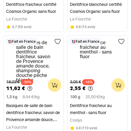
Dentifrice fraicheur certifié
Dentifrice blancheur certifié
Cosmos Organic sans fluor
Cosmos Organic sans fluor
La Fourche
La Fourche
Note
sur 5
Note
sur 5
4.7
(
59 avis
)
4.8
(
14 avis
)
Fait en France
Fait en France
Ancien prix
Ancien prix
18,03 €
3,05 €
-36%
0
-16%
0
11,62 €
2,55 €
1,3 kg
8,94 €
/
kg
100 g
25,50 €
/
kg
Basiques de salle de bain
Dentifrice fraicheur au
dentifrice fraicheur, savon de
menthol - sans fluor
Provence amande douce,
Coslys
shampoing douche pêche
La Fourche
Note
sur 5
4.8
(
119 avis
)