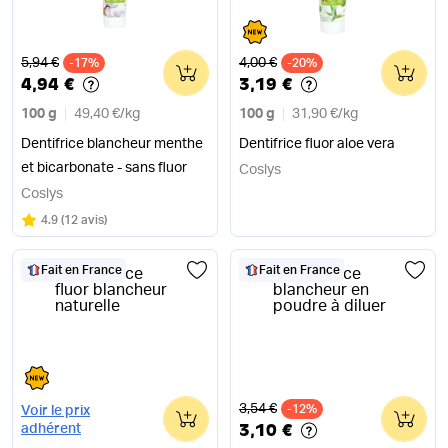
Ancien prix
Ancien prix
5,94 €
4,00 €
-17%
0
-20%
0
4,94 €
3,19 €
100 g
49,40 €
/
kg
100 g
31,90 €
/
kg
Dentifrice blancheur menthe
Dentifrice fluor aloe vera
et bicarbonate - sans fluor
Coslys
Coslys
Note
sur 5
4.9
(
12 avis
)
Fait en France
Fait en France
Ancien prix
3,54 €
0
-12%
0
Voir le prix
3,10 €
adhérent