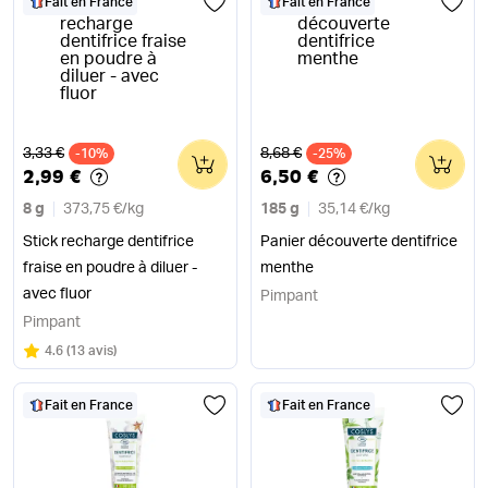
Fait en France
Fait en France
Ancien prix
Ancien prix
3,33 €
8,68 €
-10%
0
-25%
0
2,99 €
6,50 €
8 g
373,75 €
/
kg
185 g
35,14 €
/
kg
Stick recharge dentifrice
Panier découverte dentifrice
fraise en poudre à diluer -
menthe
avec fluor
Pimpant
Pimpant
Note
sur 5
4.6
(
13 avis
)
Fait en France
Fait en France