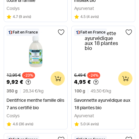
toute la famille
miswak bio
Coslys
Ayurvenat
Note
sur 5
Note
sur 5
4.7
(
9 avis
)
4.5
(
4 avis
)
Fait en France
Fait en France
Ancien prix
Ancien prix
12,95 €
6,49 €
-23%
0
-24%
0
9,92 €
4,95 €
350 g
28,34 €
/
kg
100 g
49,50 €
/
kg
Dentifrice menthe famille dès
Savonnette ayurvédique aux
7 ans certifié bio
18 plantes bio
Coslys
Ayurvenat
Note
sur 5
Note
sur 5
4.6
(
36 avis
)
5.0
(
4 avis
)