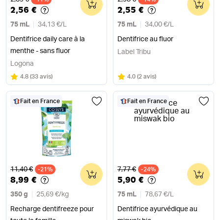
0
0
2,56 €
2,55 €
75 mL
34,13 €
/
L
75 mL
34,00 €
/
L
Dentifrice daily care à la
Dentifrice au fluor
menthe - sans fluor
Label Tribu
Logona
Note
sur 5
Note
sur 5
4.8
(
33 avis
)
4.0
(
2 avis
)
Fait en France
Fait en France
Ancien prix
Ancien prix
11,40 €
7,77 €
-21%
0
-24%
0
8,99 €
5,90 €
350 g
25,69 €
/
kg
75 mL
78,67 €
/
L
Recharge dentifreeze pour
Dentifrice ayurvédique au