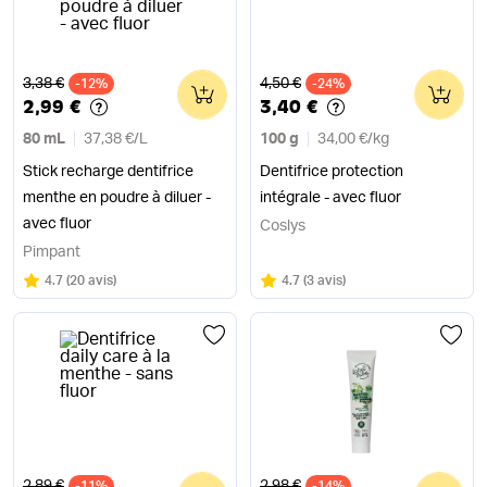
Ancien prix
Ancien prix
3,38 €
4,50 €
-12%
0
-24%
0
2,99 €
3,40 €
80 mL
37,38 €
/
L
100 g
34,00 €
/
kg
Stick recharge dentifrice
Dentifrice protection
menthe en poudre à diluer -
intégrale - avec fluor
avec fluor
Coslys
Pimpant
Note
sur 5
Note
sur 5
4.7
(
20 avis
)
4.7
(
3 avis
)
Ancien prix
Ancien prix
2,89 €
2,98 €
-11%
-14%