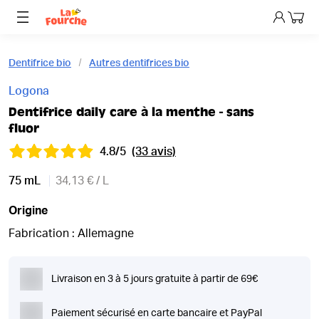
Mon p
Dentifrice bio
Autres dentifrices bio
Logona
Dentifrice daily care à la menthe - sans
fluor
4.8/5
(33 avis)
75 mL
34,13 € / L
Origine
Fabrication : Allemagne
Livraison en 3 à 5 jours gratuite à partir de 69€
Paiement sécurisé en carte bancaire et PayPal