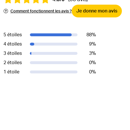
Je donne mon avis
Comment fonctionnent les avis ?
5 étoiles
88
%
4 étoiles
9
%
3 étoiles
3
%
2 étoiles
0
%
1 étoile
0
%