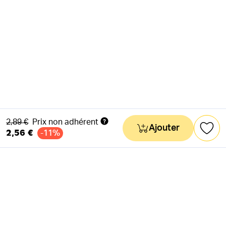
Ancien prix
2,89 €
Prix non adhérent
Ajouter
2,56 €
-11%
NEWSLETTER
Actus & mots doux
Ok