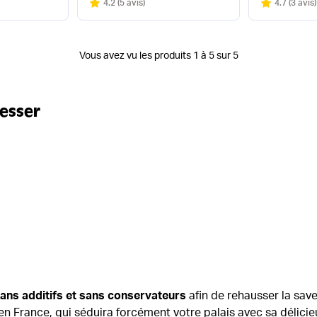
Note
sur 5
Note
sur 5
4.2
(
5 avis
)
4.7
(
3 avis
)
Vous avez vu les produits 1 à 5 sur 5
resser
sans additifs et sans conservateurs
afin de rehausser la save
en France, qui séduira forcément votre palais avec sa délic