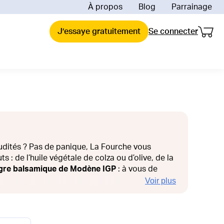
À propos
Blog
Parrainage
Mon 
Mon p
uoi La Fourche ?
J’essaye gratuitement
Se connecter
ent ça marche ?
de comparaison et économies
raison
reinte carbone de la livraison
engagements
 impact depuis 2018
ions offertes
es & Valeurs
ée mes produits bio
udités ? Pas de panique, La Fourche vous
ts : de l’huile végétale de colza ou d’olive, de la
igre balsamique de Modène IGP
: à vous de
Voir plus