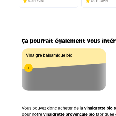
Note
sur 5
Note
sur 5
5.0
(
1 avis
)
4.9
(
13 avis
)
Ça pourrait également vous inté
Vinaigre balsamique bio
Vous pouvez donc acheter de la
vinaigrette bio 
pour notre
vinaigrette provençale bio
fabriquée 