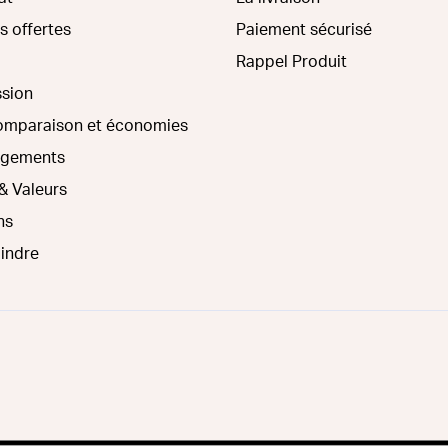
s offertes
Paiement sécurisé
Rappel Produit
ssion
comparaison et économies
agements
& Valeurs
ns
oindre