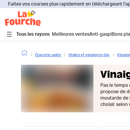
Faites vos courses plus rapidement en téléchargeant l'a
Tous les rayons
Meilleures ventes
Anti-gaspi
Bons pl
Épicerie salée
Huiles et vinaigres bio
Vinaig
Vinai
Pas le temps 
propose de d
moutarde de D
choisir selon