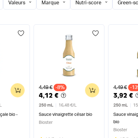
Valeurs
Marque
Nutri-score
Green-s
Ancien prix
Ancien pri
4,49 €
-8%
4,49 €
-1
0
0
4,12 €
3,92 €
L
250 mL
16,48 €
/
L
250 mL
15
çale bio -
Sauce vinaigrette césar bio
Sauce vinaig
bio
Bioster
Bioster