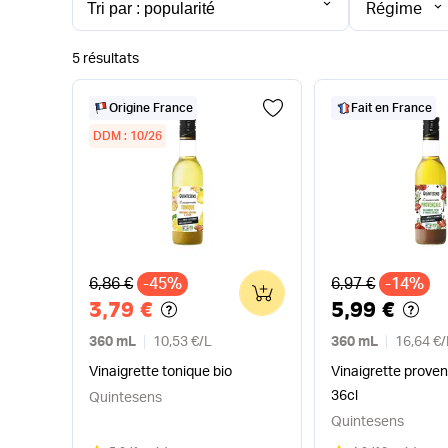
Régime
5 résultats
Origine France
Fait en France
DDM : 10/26
Ancien prix
Ancien prix
6,86 €
-45%
6,97 €
-14%
0
3,79 €
5,99 €
360 mL
10,53 €
/
L
360 mL
16,64 €
/
Vinaigrette tonique bio
Vinaigrette proven
36cl
Quintesens
Quintesens