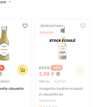
core
Fait en France
Anti-gaspi
STOCK ÉCOULÉ
x
Ancien prix
3%
6,54 €
-56%
0
0
2,88 €
,68 €
/
L
360 mL
8,00 €
/
L
rette ciboulette
Vinaigrette tradition échalote
et ciboulette bio
Quintesens
Note
sur 5
5.0
(
5 avis
)