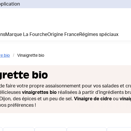
pplication
Pourq
Comm
Prix 
ans
Marque La Fourche
Origine France
Régimes spéciaux
La liv
L'emp
Nos 
re bio
Vinaigrette bio
Notre
Adhés
grette bio
Régim
Je cr
de faire votre propre assaisonnement pour vos salades et cr
élicieuses
vinaigrettes bio
réalisées à partir d’ingrédients bru
ijon, des épices et un peu de sel.
Vinaigre de cidre
ou
vina
 vos préférences !