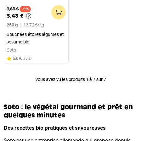
Ancien prix
3,65 €
-6%
0
3,43 €
250 g
13,72 €
/
kg
Bouchées étoiles légumes et
sésame bio
Soto
Note
sur 5
5.0
(
6 avis
)
Vous avez vu les produits 1 à 7 sur 7
Soto : le végétal gourmand et prêt en
quelques minutes
Des recettes bio pratiques et savoureuses
Soto est une entreprise allemande qui propose depuis