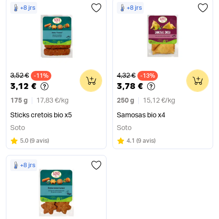
+8 jrs
+8 jrs
Ancien prix
Ancien prix
3,52 €
4,32 €
-11%
0
-13%
0
3,12 €
3,78 €
175 g
17,83 €
/
kg
250 g
15,12 €
/
kg
Sticks cretois bio x5
Samosas bio x4
Soto
Soto
Note
sur 5
Note
sur 5
5.0
(
9 avis
)
4.1
(
9 avis
)
+8 jrs