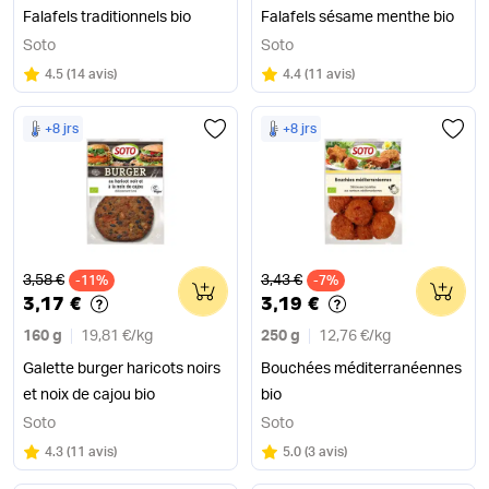
Falafels traditionnels bio
Falafels sésame menthe bio
Soto
Soto
Note
sur 5
Note
sur 5
4.5
(
14 avis
)
4.4
(
11 avis
)
+8 jrs
+8 jrs
Ancien prix
Ancien prix
3,58 €
3,43 €
-11%
0
-7%
0
3,17 €
3,19 €
160 g
19,81 €
/
kg
250 g
12,76 €
/
kg
Galette burger haricots noirs
Bouchées méditerranéennes
et noix de cajou bio
bio
Soto
Soto
Note
sur 5
Note
sur 5
4.3
(
11 avis
)
5.0
(
3 avis
)