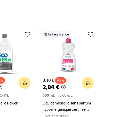
Fait en France
x
Ancien prix
7%
3,10 €
-8%
0
0
2,84 €
25 €
/
L
500 mL
5,68 €
/
L
selle Power
Liquide vaisselle sans parfum
hypoallergénique certifiée
Ecodétergent
Love and Green