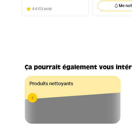
Me noti
Note
sur 5
4.4
(
13 avis
)
Ça pourrait également vous inté
Produits nettoyants