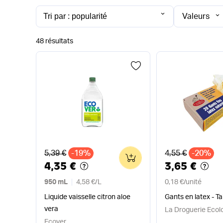
Valeurs
48 résultats
Ancien prix
Ancien prix
5,39 €
-19%
4,55 €
-20%
0
4,35 €
3,65 €
950 mL
4,58 €
/
L
0,18 €
/
unité
Liquide vaisselle citron aloe
Gants en latex - Tai
vera
La Droguerie Ecol
Ecover