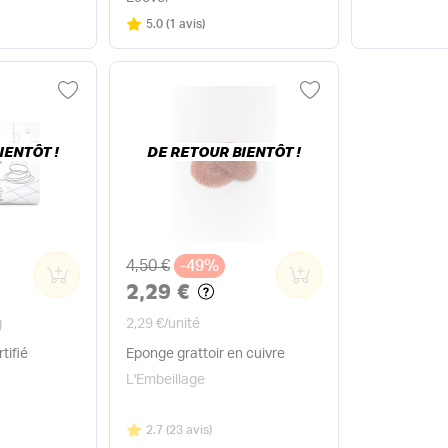
Note
sur 5
5.0
(
1 avis
)
IENTÔT !
DE RETOUR BIENTÔT !
Ancien prix
4,50 €
-49%
0
0
2,29 €
g
2,29 €
/
unité
tifié
Eponge grattoir en cuivre
L'Embeillage
Note
sur 5
2.7
(
23 avis
)