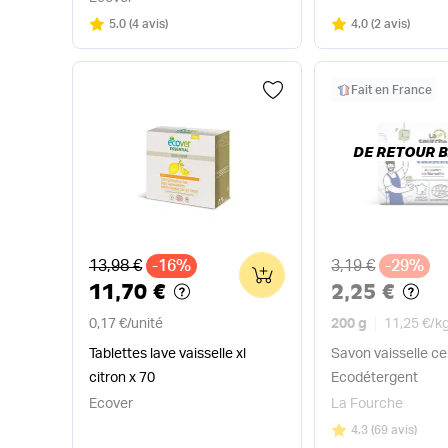
Note
sur 5
Note
sur 5
5.0
(
4 avis
)
4.0
(
2 avis
)
Fait en France
DE RETOUR B
Ancien prix
Ancien prix
13,98 €
-16%
3,19 €
-29%
0
11,70 €
2,25 €
0,17 €
/
unité
200 g
11,25 €
/
k
Tablettes lave vaisselle xl
Savon vaisselle cer
citron x 70
Ecodétergent
Ecover
La Fourche
Note
sur 5
4.3
(
69 avis
)