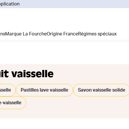
pplication
Pourq
Comm
Prix 
ans
Marque La Fourche
Origine France
Régimes spéciaux
La liv
L'emp
Nos 
Notre
Adhés
t vaisselle
Régim
Je cr
sselle
Pastilles lave vaisselle
Savon vaisselle solide
-vaisselle