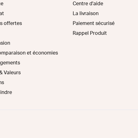
ge
Centre d'aide
at
La livraison
s offertes
Paiement sécurisé
Rappel Produit
ssion
comparaison et économies
agements
& Valeurs
ns
oindre