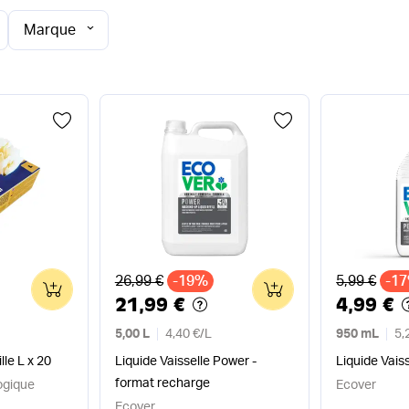
Marque
Ancien prix
Ancien pri
26,99 €
-19%
5,99 €
-1
0
0
21,99 €
4,99 €
5,00 L
4,40 €
/
L
950 mL
5,
lle L x 20
Liquide Vaisselle Power -
Liquide Vais
format recharge
ogique
Ecover
Ecover