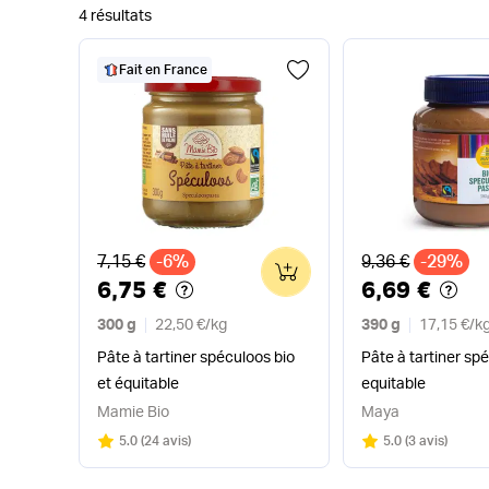
4 résultats
Fait en France
Ancien prix
Ancien prix
7,15 €
-6%
9,36 €
-29%
0
6,75 €
6,69 €
300 g
22,50 €
/
kg
390 g
17,15 €
/
k
Pâte à tartiner spéculoos bio
Pâte à tartiner spé
et équitable
equitable
Mamie Bio
Maya
Note
sur 5
Note
sur 5
5.0
(
24 avis
)
5.0
(
3 avis
)