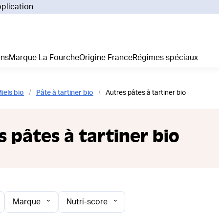
pplication
Pourq
Comm
Prix 
ans
Marque La Fourche
Origine France
Régimes spéciaux
La liv
L'emp
Nos 
Miels bio
Pâte à tartiner bio
Autres pâtes à tartiner bio
Notre
Adhés
Régim
s pâtes à tartiner bio
Je cr
Marque
Nutri-score