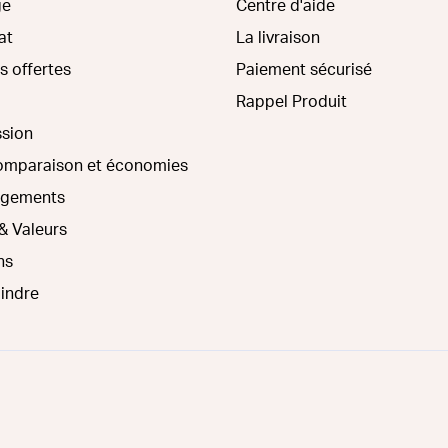
ge
Centre d'aide
at
La livraison
s offertes
Paiement sécurisé
Rappel Produit
ssion
comparaison et économies
agements
& Valeurs
ns
oindre