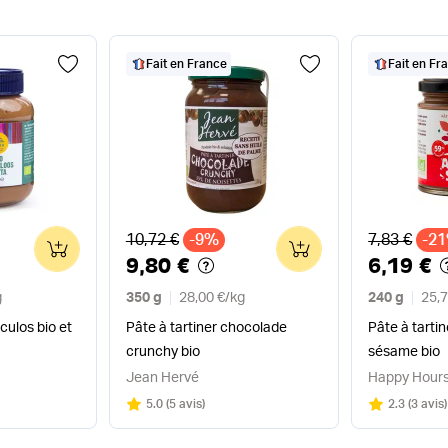
Fait en France
Fait en Fr
Ancien prix
Ancien pri
10,72 €
-9%
7,83 €
-2
0
0
9,80 €
6,19 €
g
350 g
28,00 €
/
kg
240 g
25,7
culos bio et
Pâte à tartiner chocolade
Pâte à tarti
crunchy bio
sésame bio
Jean Hervé
Happy Hours
Note
sur 5
Note
sur 5
5.0
(
5 avis
)
2.3
(
3 avis
)