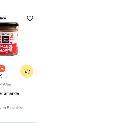
ance
x
1%
0
9 €
/
kg
ner amande
 en Biovallée