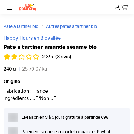
Mon p
Pâte à tartiner bio
Autres pâtes à tartiner bio
Happy Hours en Biovallée
Pâte à tartiner amande sésame bio
2.3/5
(3 avis)
240 g
25,79 € / kg
Origine
Fabrication : France
Ingrédients : UE/Non UE
Livraison en 3 à 5 jours gratuite à partir de 69€
Paiement sécurisé en carte bancaire et PayPal