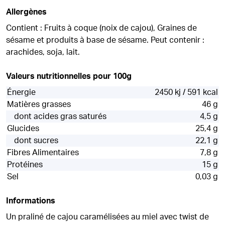
Allergènes
Contient : Fruits à coque (noix de cajou), Graines de
sésame et produits à base de sésame. Peut contenir :
arachides, soja, lait.
Valeurs nutritionnelles pour 100g
Énergie
2450 kj / 591 kcal
Matières grasses
46 g
dont acides gras saturés
4,5 g
Glucides
25,4 g
dont sucres
22,1 g
Fibres Alimentaires
7,8 g
Protéines
15 g
Sel
0,03 g
Informations
Un praliné de cajou caramélisées au miel avec twist de