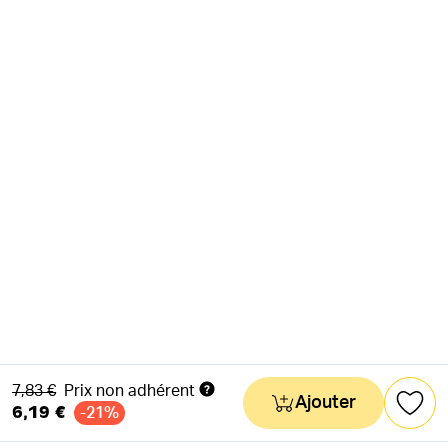
Ancien prix
7,83 €
Prix non adhérent
Ajouter
6,19 €
-21%