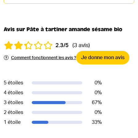
Avis sur Pâte à tartiner amande sésame bio
2.3/5
(3 avis)
Je donne mon avis
Comment fonctionnent les avis ?
5 étoiles
0
%
4 étoiles
0
%
3 étoiles
67
%
2 étoiles
0
%
1 étoile
33
%