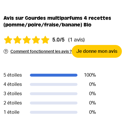
Avis sur Gourdes multiparfums 4 recettes
(pomme/poire/fraise/banane) Bio
5.0/5
(1 avis)
Je donne mon avis
Comment fonctionnent les avis ?
5 étoiles
100
%
4 étoiles
0
%
3 étoiles
0
%
2 étoiles
0
%
1 étoile
0
%