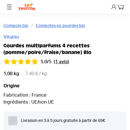
Mon p
Compote bio
Compotes en gourdes bio
Vitabio
Gourdes multiparfums 4 recettes
(pomme/poire/fraise/banane) Bio
5.0/5
(1 avis)
1,08 kg
7,40 € / kg
Origine
Fabrication : France
Ingrédients : UE/non UE
Livraison en 3 à 5 jours gratuite à partir de 69€