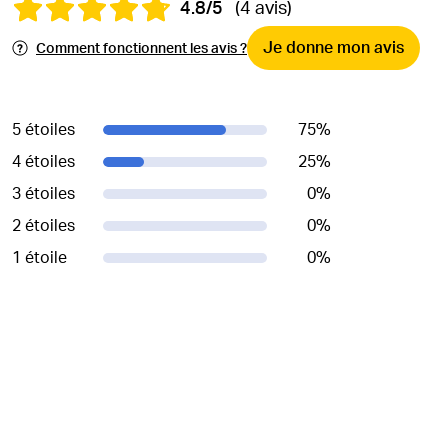
4.8/5
(4 avis)
Je donne mon avis
Comment fonctionnent les avis ?
5 étoiles
75
%
4 étoiles
25
%
3 étoiles
0
%
2 étoiles
0
%
1 étoile
0
%