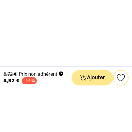
Ancien prix
5,72 €
Prix non adhérent
Ajouter
4,92 €
-14%
NEWSLETTER
Actus & mots doux
Ok