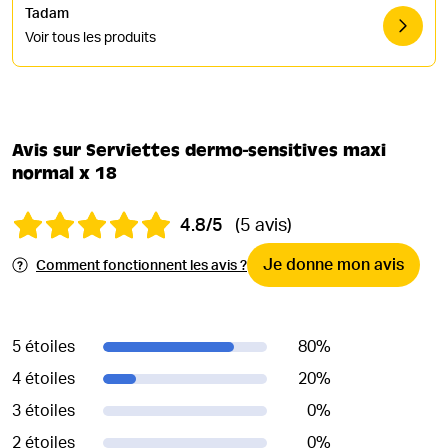
Tadam
Voir tous les produits
Avis sur Serviettes dermo-sensitives maxi
normal x 18
4.8/5
(5 avis)
Je donne mon avis
Comment fonctionnent les avis ?
5 étoiles
80
%
4 étoiles
20
%
3 étoiles
0
%
2 étoiles
0
%