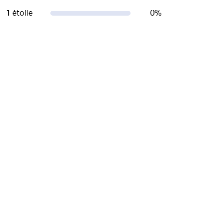
1 étoile
0
%