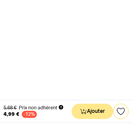
Ancien prix
5,68 €
Prix non adhérent
Ajouter
4,99 €
-12%
NEWSLETTER