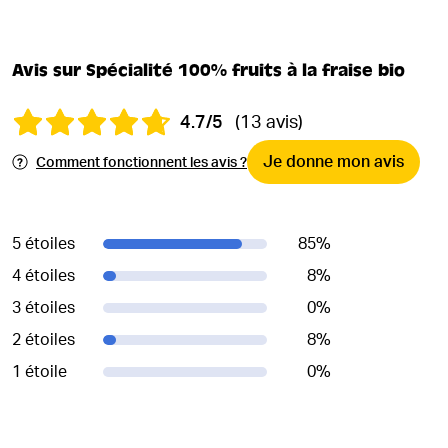
Avis sur Spécialité 100% fruits à la fraise bio
4.7/5
(13 avis)
Je donne mon avis
Comment fonctionnent les avis ?
5 étoiles
85
%
4 étoiles
8
%
3 étoiles
0
%
2 étoiles
8
%
1 étoile
0
%