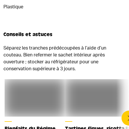
Plastique
Conseils et astuces
Séparez les tranches prédécoupées à l’aide d’un
couteau. Bien refermer le sachet intérieur après
ouverture ; stocker au réfrigérateur pour une
conservation supérieure à 3 jours.
Bienfaits du Régime
Tartines figues, ricotta
P