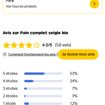
Pural
Voir tous les produits
Avis sur Pain complet seigle bio
4.0/5
(58 avis)
Je donne mon avis
Comment fonctionnent les avis ?
5 étoiles
53
%
4 étoiles
24
%
3 étoiles
7
%
2 étoiles
3
%
1 étoile
12
%