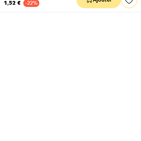
Ajouter
1,52 €
-22%
NEWSLETTER
Actus & mots doux
Ok
RÉSEAUX SOCIAUX
Astuces & mauvaises blagues
CANAL INSTAGRAM
Entraide & infos secrètes