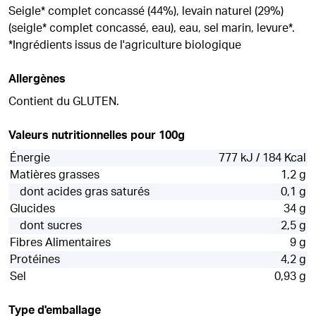
Seigle* complet concassé (44%), levain naturel (29%)
(seigle* complet concassé, eau), eau, sel marin, levure*.
*Ingrédients issus de l'agriculture biologique
Allergènes
Contient du GLUTEN.
Valeurs nutritionnelles pour 100g
Énergie
777 kJ / 184 Kcal
Matières grasses
1,2 g
dont acides gras saturés
0,1 g
Glucides
34 g
dont sucres
2,5 g
Fibres Alimentaires
9 g
Protéines
4,2 g
Sel
0,93 g
Type d'emballage