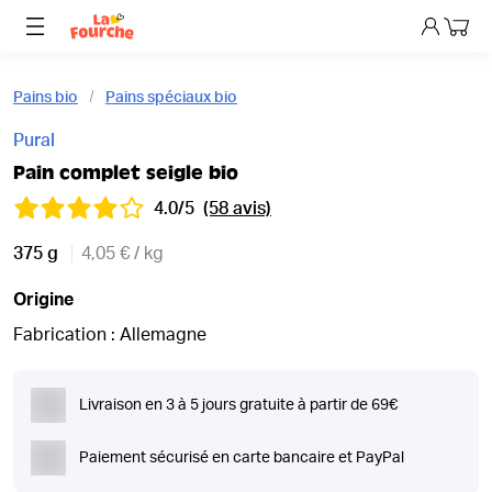
Mon p
Pains bio
Pains spéciaux bio
Pural
Pain complet seigle bio
4.0/5
(58 avis)
375 g
4,05 € / kg
Origine
Fabrication : Allemagne
Livraison en 3 à 5 jours gratuite à partir de 69€
Paiement sécurisé en carte bancaire et PayPal