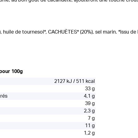
 huile de tournesol*, CACHUÈTES* (20%), sel marin. *Issu de l
 pour 100g
2127 kJ / 511 kcal
33 g
urés
4,1 g
39 g
2,3 g
7 g
11 g
1,2 g