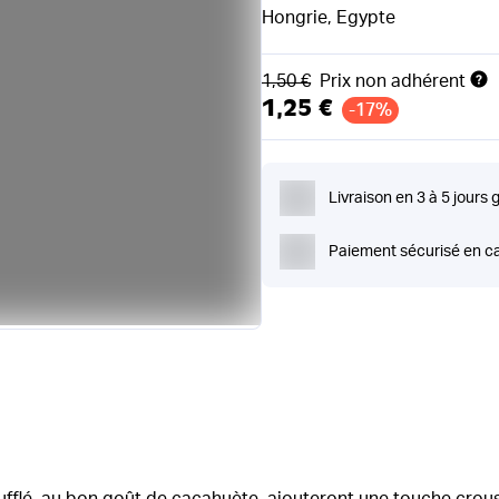
Hongrie, Egypte
Ancien prix
1,50 €
Prix non adhérent
1,25 €
-17%
Livraison en 3 à 5 jours 
Paiement sécurisé en ca
ufflé, au bon goût de cacahuète, ajouteront une touche croust