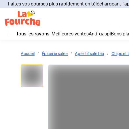
Faites vos courses plus rapidement en téléchargeant l'a
Tous les rayons
Meilleures ventes
Anti-gaspi
Bons pl
Accueil
Épicerie salée
Apéritif salé bio
Chips et 