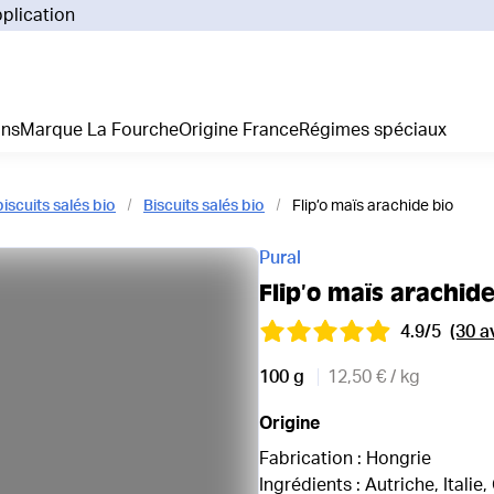
pplication
Pourq
Comm
Prix 
ans
Marque La Fourche
Origine France
Régimes spéciaux
La liv
L'emp
Nos 
biscuits salés bio
Biscuits salés bio
Flip’o maïs arachide bio
Notre
Adhés
Pural
Régim
Flip’o maïs arachide
Je cr
4.9/5
(30 a
100 g
12,50 € / kg
Origine
Fabrication : Hongrie
Ingrédients : Autriche, Italie