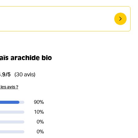
maïs arachide bio
4.9/5
(30 avis)
es avis ?
90
%
10
%
0
%
0
%