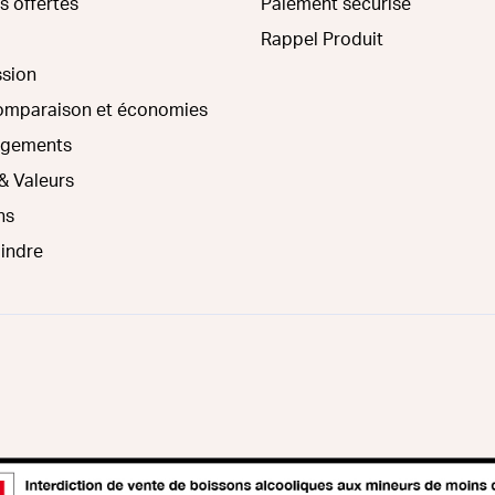
s offertes
Paiement sécurisé
Rappel Produit
ssion
comparaison et économies
agements
& Valeurs
ns
oindre