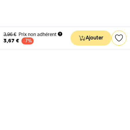
Ancien prix
3,96 €
Prix non adhérent
Ajouter
3,67 €
-7%
NEWSLETTER
Actus & mots doux
Ok
RÉSEAUX SOCIAUX
Astuces & mauvaises blagues