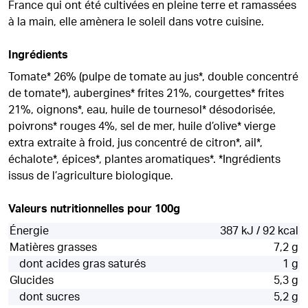
France qui ont été cultivées en pleine terre et ramassées
à la main, elle amènera le soleil dans votre cuisine.
Ingrédients
Tomate* 26% (pulpe de tomate au jus*, double concentré
de tomate*), aubergines* frites 21%, courgettes* frites
21%, oignons*, eau, huile de tournesol* désodorisée,
poivrons* rouges 4%, sel de mer, huile d’olive* vierge
extra extraite à froid, jus concentré de citron*, ail*,
échalote*, épices*, plantes aromatiques*. *Ingrédients
issus de l’agriculture biologique.
Valeurs nutritionnelles pour 100g
Énergie
387 kJ / 92 kcal
Matières grasses
7,2 g
dont acides gras saturés
1 g
Glucides
5,3 g
dont sucres
5,2 g