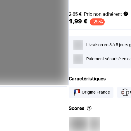
Ancien prix
2,65 €
Prix non adhérent
1,99 €
-25%
Livraison en 3 à 5 jours 
Paiement sécurisé en ca
Caractéristiques
Origine France
Scores