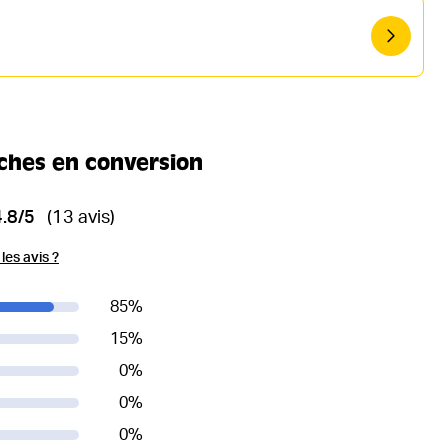
iches en conversion
4.8/5
(13 avis)
es avis ?
85
%
15
%
0
%
0
%
0
%