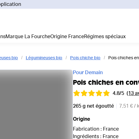
pplication
Pourq
Comm
Prix 
ans
Marque La Fourche
Origine France
Régimes spéciaux
La liv
L'emp
Nos 
neuses bio
Légumineuses bio
Pois chiche bio
Pois chiches e
Notre
Adhés
Pour Demain
Régim
Pois chiches en con
Je cr
4.8/5
(13 a
265 g net égoutté
7,51 € / 
Origine
Fabrication : France
Ingrédients : France