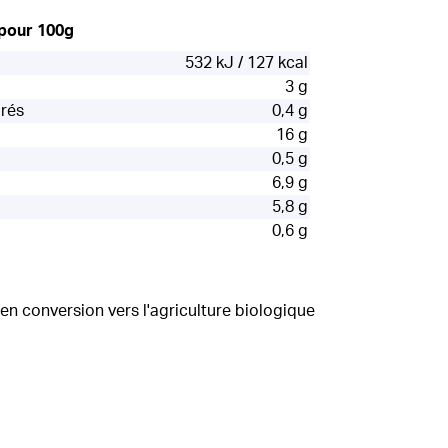
 pour 100g
532 kJ / 127 kcal
3 g
urés
0,4 g
16 g
0,5 g
6,9 g
5,8 g
0,6 g
en conversion vers l'agriculture biologique