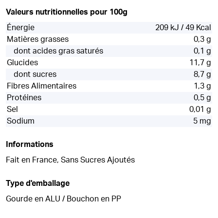
Valeurs nutritionnelles pour 100g
Énergie
209 kJ / 49 Kcal
Matières grasses
0,3 g
dont acides gras saturés
0,1 g
Glucides
11,7 g
dont sucres
8,7 g
Fibres Alimentaires
1,3 g
Protéines
0,5 g
Sel
0,01 g
Sodium
5 mg
Informations
Fait en France, Sans Sucres Ajoutés
Type d'emballage
Gourde en ALU / Bouchon en PP