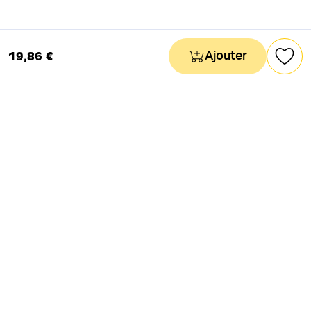
19,86 €
Ajouter
NEWSLETTER
Actus & mots doux
Ok
RÉSEAUX SOCIAUX
Astuces & mauvaises blagues