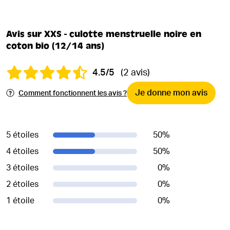
Avis sur XXS - culotte menstruelle noire en
coton bio (12/14 ans)
4.5/5
(2 avis)
Je donne mon avis
Comment fonctionnent les avis ?
5 étoiles
50
%
4 étoiles
50
%
3 étoiles
0
%
2 étoiles
0
%
1 étoile
0
%