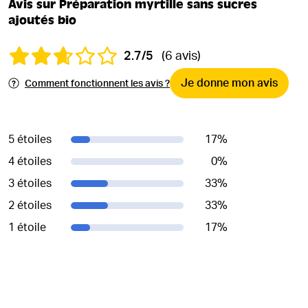
Avis sur Préparation myrtille sans sucres
ajoutés bio
2.7/5
(6 avis)
Je donne mon avis
Comment fonctionnent les avis ?
5 étoiles
17
%
4 étoiles
0
%
3 étoiles
33
%
2 étoiles
33
%
1 étoile
17
%