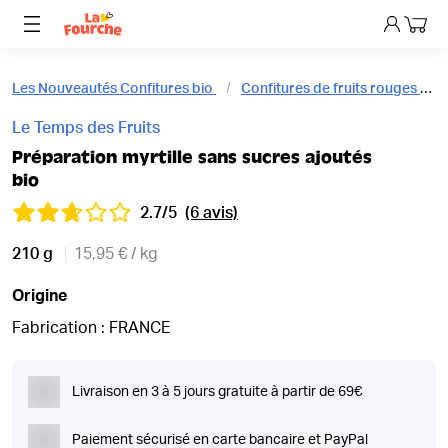
Mon p
Les Nouveautés Confitures bio
Confitures de fruits rouges bio
Le Temps des Fruits
Préparation myrtille sans sucres ajoutés
bio
2.7/5
(6 avis)
210 g
15,95 € / kg
Origine
Fabrication : FRANCE
Livraison en 3 à 5 jours gratuite à partir de 69€
Paiement sécurisé en carte bancaire et PayPal