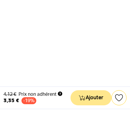
Ancien prix
4,12 €
Prix non adhérent
Ajouter
3,35 €
-19%
NEWSLETTER
Actus & mots doux