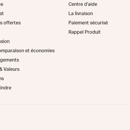
ge
Centre d'aide
at
La livraison
s offertes
Paiement sécurisé
Rappel Produit
ssion
comparaison et économies
agements
& Valeurs
ns
oindre