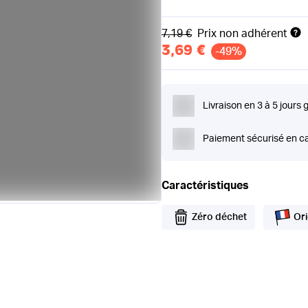
Ancien prix
7,19 €
Prix non adhérent
3,69 €
-49%
Livraison en 3 à 5 jours 
Paiement sécurisé en ca
Caractéristiques
Zéro déchet
Ori