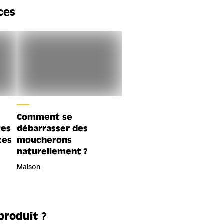
ces
Comment se
tes
débarrasser des
ces
moucherons
naturellement ?
Maison
produit ?