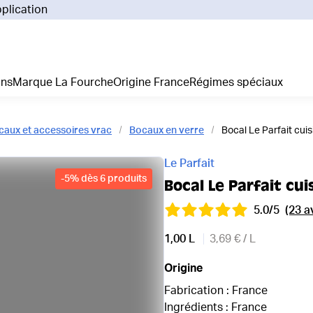
pplication
Pourq
Comm
Prix 
ans
Marque La Fourche
Origine France
Régimes spéciaux
La liv
L'emp
Nos 
caux et accessoires vrac
Bocaux en verre
Bocal Le Parfait cuis
Notre
Adhés
Le Parfait
Régim
-
5
%
dès 6 produits
Bocal Le Parfait cui
Je cr
5.0/5
(23 a
1,00 L
3,69 € / L
Origine
Fabrication : France
Ingrédients : France