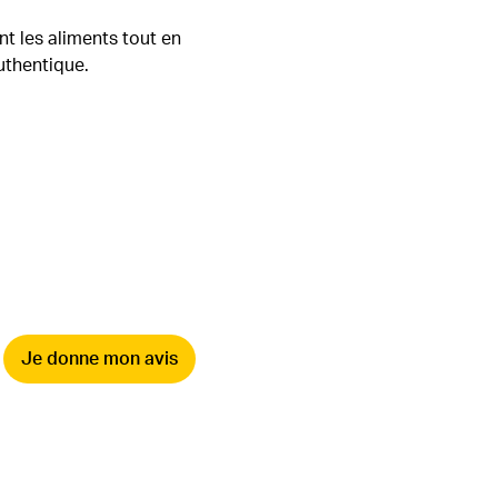
t les aliments tout en
authentique.
Je donne mon avis