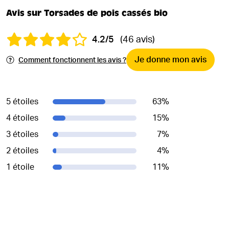
Avis sur Torsades de pois cassés bio
4.2/5
(46 avis)
Je donne mon avis
Comment fonctionnent les avis ?
5 étoiles
63
%
4 étoiles
15
%
3 étoiles
7
%
2 étoiles
4
%
1 étoile
11
%