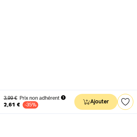
Ancien prix
3,99 €
Prix non adhérent
Ajouter
2,61 €
-35%
NEWSLETTER
Actus & mots doux