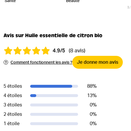
Santé
Beauté
M
Avis sur Huile essentielle de citron bio
4.9/5
(8 avis)
Je donne mon avis
Comment fonctionnent les avis ?
5 étoiles
88
%
4 étoiles
13
%
3 étoiles
0
%
2 étoiles
0
%
1 étoile
0
%