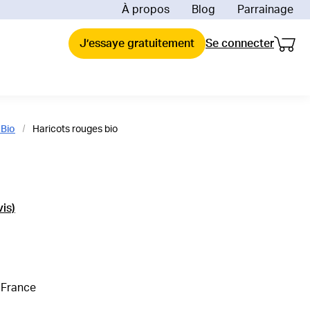
À propos
Blog
Parrainage
Mon 
Mon p
uoi La Fourche ?
J’essaye gratuitement
Se connecter
ent ça marche ?
de comparaison et économies
raison
reinte carbone de la livraison
engagements
 Bio
Haricots rouges bio
 impact depuis 2018
ions offertes
es & Valeurs
ée mes produits bio
vis)
 France