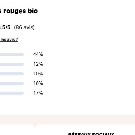
s rouges bio
3.5/5
(86 avis)
es avis ?
44
%
12
%
10
%
16
%
17
%
RÉSEAUX SOCIAUX