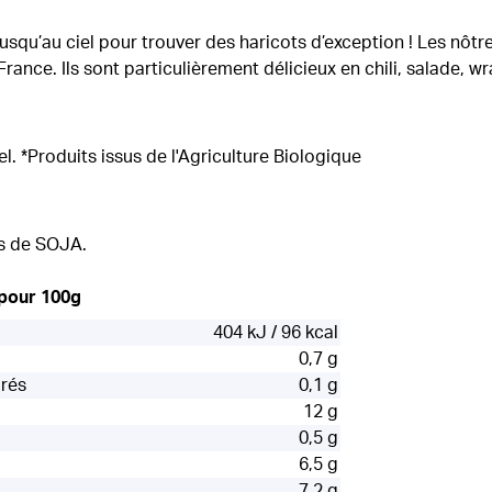
usqu’au ciel pour trouver des haricots d’exception ! Les nôt
rance. Ils sont particulièrement délicieux en chili, salade, wra
el. *Produits issus de l'Agriculture Biologique
es de SOJA.
 pour 100g
404 kJ / 96 kcal
0,7 g
urés
0,1 g
12 g
0,5 g
6,5 g
7,2 g