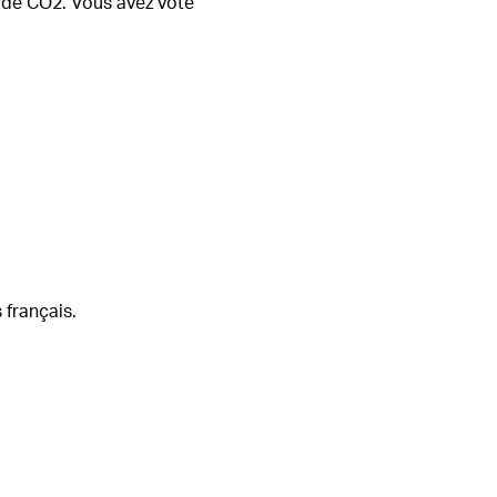
s de CO2. Vous avez voté
 français.