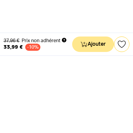
Ancien prix
37,96 €
Prix non adhérent
Ajouter
33,99 €
-10%
NEWSLETTER
Actus & mots doux
Ok
RÉSEAUX SOCIAUX
Astuces & mauvaises blagues