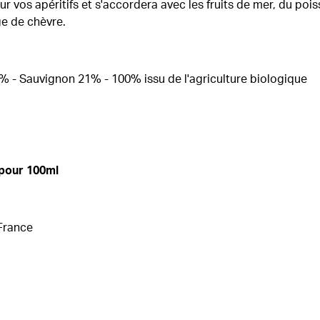
our vos apéritifs et s'accordera avec les fruits de mer, du poi
ge de chèvre.
4% - Sauvignon 21% - 100% issu de l'agriculture biologique
 pour 100ml
 France