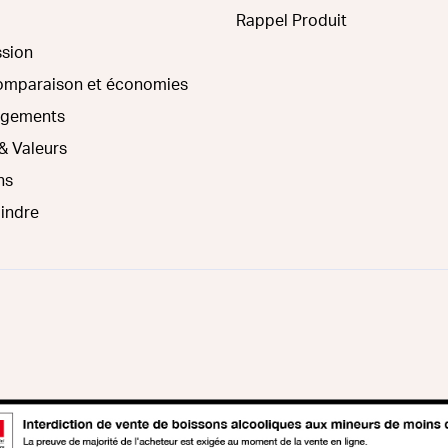
Rappel Produit
ssion
comparaison et économies
agements
& Valeurs
ns
oindre