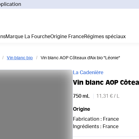
pplication
Pourq
Comm
Prix 
ans
Marque La Fourche
Origine France
Régimes spéciaux
La liv
L'emp
Nos 
Vin blanc bio
Vin blanc AOP Côteaux d'Aix bio "Léonie"
Notre
Adhés
La Cadenière
Régim
Vin blanc AOP Côtea
Je cr
750 mL
11,31 € / L
Origine
Fabrication : France
Ingrédients : France