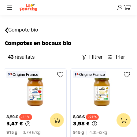
Mon p
Compote bio
Compotes en bocaux bio
43
résultats
Filtrer
Trier
Origine France
Origine France
Ancien prix
Ancien prix
3,89 €
5,06 €
-11%
0
-21%
0
3,47 €
3,98 €
915 g
3,79 €
/
kg
915 g
4,35 €
/
kg