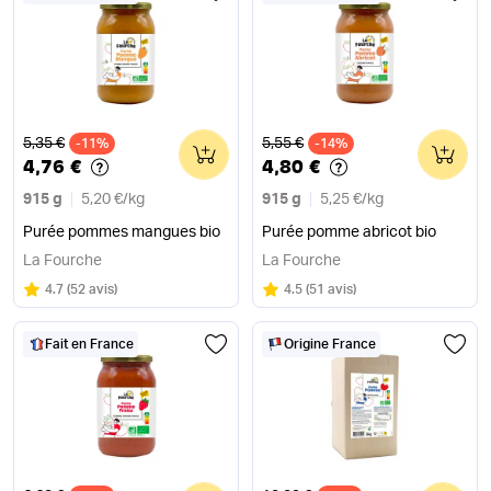
Ancien prix
Ancien prix
5,35 €
5,55 €
-11%
0
-14%
0
4,76 €
4,80 €
915 g
5,20 €
/
kg
915 g
5,25 €
/
kg
Purée pommes mangues bio
Purée pomme abricot bio
La Fourche
La Fourche
Note
sur 5
Note
sur 5
4.7
(
52 avis
)
4.5
(
51 avis
)
Fait en France
Origine France