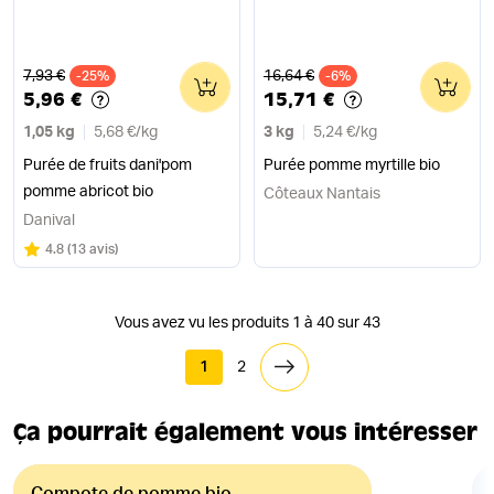
Ancien prix
Ancien prix
7,93 €
16,64 €
-25%
0
-6%
0
5,96 €
15,71 €
1,05 kg
5,68 €
/
kg
3 kg
5,24 €
/
kg
Purée de fruits dani'pom
Purée pomme myrtille bio
pomme abricot bio
Côteaux Nantais
Danival
Note
sur 5
4.8
(
13 avis
)
Vous avez vu les produits 1 à 40 sur 43
1
2
Ça pourrait également vous intéresser