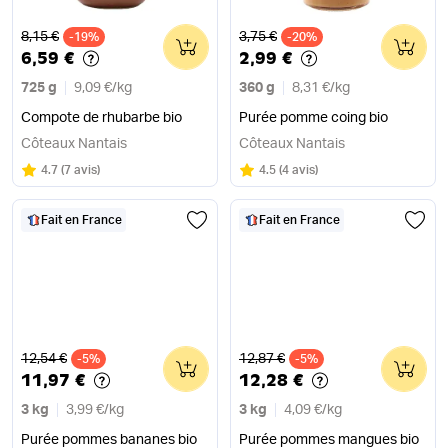
Ancien prix
Ancien prix
8,15 €
3,75 €
-19%
0
-20%
0
6,59 €
2,99 €
725 g
9,09 €
/
kg
360 g
8,31 €
/
kg
Compote de rhubarbe bio
Purée pomme coing bio
Côteaux Nantais
Côteaux Nantais
Note
sur 5
Note
sur 5
4.7
(
7 avis
)
4.5
(
4 avis
)
Fait en France
Fait en France
Ancien prix
Ancien prix
12,54 €
12,87 €
-5%
0
-5%
0
11,97 €
12,28 €
3 kg
3,99 €
/
kg
3 kg
4,09 €
/
kg
Purée pommes bananes bio
Purée pommes mangues bio