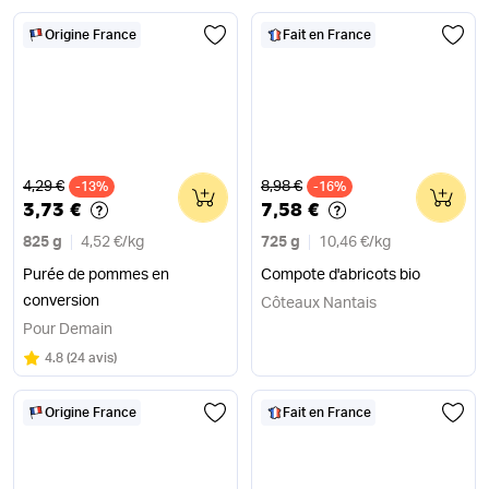
Origine France
Fait en France
Ancien prix
Ancien prix
4,29 €
8,98 €
-13%
0
-16%
0
3,73 €
7,58 €
825 g
4,52 €
/
kg
725 g
10,46 €
/
kg
Purée de pommes en
Compote d'abricots bio
conversion
Côteaux Nantais
Pour Demain
Note
sur 5
4.8
(
24 avis
)
Origine France
Fait en France