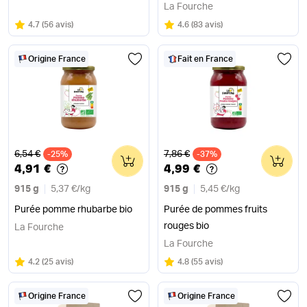
La Fourche
Note
sur 5
Note
sur 5
4.7
(
56 avis
)
4.6
(
83 avis
)
Origine France
Fait en France
Ancien prix
Ancien prix
6,54 €
7,86 €
-25%
0
-37%
0
4,91 €
4,99 €
915 g
5,37 €
/
kg
915 g
5,45 €
/
kg
Purée pomme rhubarbe bio
Purée de pommes fruits
rouges bio
La Fourche
La Fourche
Note
sur 5
Note
sur 5
4.2
(
25 avis
)
4.8
(
55 avis
)
Origine France
Origine France