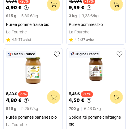
Ancien prix
Ancien prix
6,63 €
12,09 €
-26%
0
-17%
0
4,90 €
9,99 €
915 g
5,36 €
/
kg
3 kg
3,33 €
/
kg
Purée pomme fraise bio
Purée pommes bio
La Fourche
La Fourche
Note
sur 5
Note
sur 5
4.5
(
17 avis
)
4.2
(
37 avis
)
Fait en France
Origine France
Ancien prix
Ancien prix
5,30 €
5,45 €
-9%
0
-17%
0
4,80 €
4,50 €
915 g
5,25 €
/
kg
700 g
6,43 €
/
kg
Purée pommes bananes bio
Spécialité pomme châtaigne
bio
La Fourche