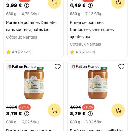
2,99 €
4,49 €
630 g
4,75 €
/
kg
630 g
7,13 €
/
kg
Purée de pommes Demeter
Purée de pommes
sans sucres ajoutés bio
framboises sans sucres
ajoutés bio
Côteaux Nantais
Côteaux Nantais
Note
sur 5
Note
sur 5
4.9
(
72 avis
)
4.8
(
28 avis
)
Fait en France
Fait en France
Ancien prix
Ancien prix
4,96 €
4,60 €
-24%
0
-18%
0
3,79 €
3,79 €
630 g
6,02 €
/
kg
630 g
6,02 €
/
kg