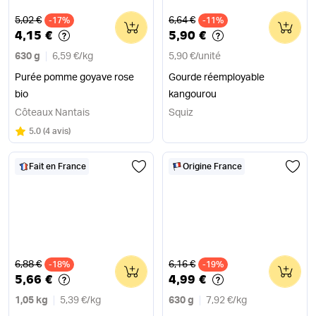
Ancien prix
Ancien prix
5,02 €
6,64 €
-17%
0
-11%
0
4,15 €
5,90 €
630 g
6,59 €
/
kg
5,90 €
/
unité
Purée pomme goyave rose
Gourde réemployable
bio
kangourou
Côteaux Nantais
Squiz
Note
sur 5
5.0
(
4 avis
)
Fait en France
Origine France
Ancien prix
Ancien prix
6,88 €
6,16 €
-18%
0
-19%
0
5,66 €
4,99 €
1,05 kg
5,39 €
/
kg
630 g
7,92 €
/
kg