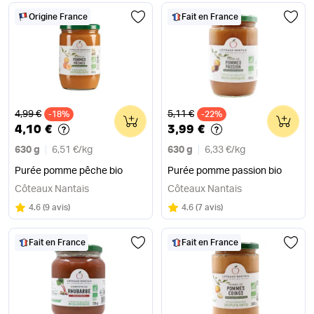
Origine France
Fait en France
Ancien prix
Ancien prix
4,99 €
5,11 €
-18%
0
-22%
0
4,10 €
3,99 €
630 g
6,51 €
/
kg
630 g
6,33 €
/
kg
Purée pomme pêche bio
Purée pomme passion bio
Côteaux Nantais
Côteaux Nantais
Note
sur 5
Note
sur 5
4.6
(
9 avis
)
4.6
(
7 avis
)
Fait en France
Fait en France