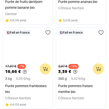
Purée de fruits dani'pom
Purée pomme ananas bio
pomme banane bio
Côteaux Nantais
Danival
Note
sur 5
Note
sur 5
4.9
(
16 avis
)
5.0
(
3 avis
)
Fait en France
Fait en France
Ancien prix
Ancien prix
17,97 €
3,97 €
-7%
0
-15%
0
16,66 €
3,39 €
3 kg
5,55 €
/
kg
360 g
9,42 €
/
kg
Purée pommes framboises
Purée pommes fraises
bio
menthe bio
Côteaux Nantais
Côteaux Nantais
Note
sur 5
4.4
(
10 avis
)