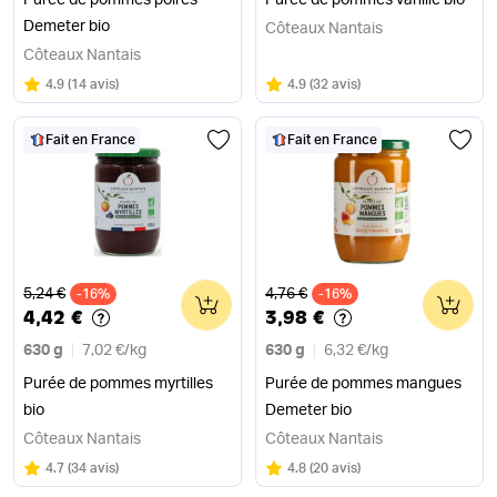
Purée de pommes poires
Purée de pommes vanille bio
Demeter bio
Côteaux Nantais
Côteaux Nantais
Note
sur 5
Note
sur 5
4.9
(
14 avis
)
4.9
(
32 avis
)
Fait en France
Fait en France
Ancien prix
Ancien prix
5,24 €
4,76 €
-16%
0
-16%
0
4,42 €
3,98 €
630 g
7,02 €
/
kg
630 g
6,32 €
/
kg
Purée de pommes myrtilles
Purée de pommes mangues
bio
Demeter bio
Côteaux Nantais
Côteaux Nantais
Note
sur 5
Note
sur 5
4.7
(
34 avis
)
4.8
(
20 avis
)