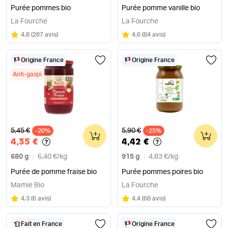
Purée pommes bio
Purée pomme vanille bio
La Fourche
La Fourche
Note
sur 5
Note
sur 5
4.8
(
287 avis
)
4.6
(
84 avis
)
Origine France
Origine France
Anti-gaspi
Ancien prix
Ancien prix
5,45 €
5,90 €
-20%
0
-25%
0
4,35 €
4,42 €
680 g
6,40 €
/
kg
915 g
4,83 €
/
kg
Purée de pomme fraise bio
Purée pommes poires bio
Mamie Bio
La Fourche
Note
sur 5
Note
sur 5
4.3
(
6 avis
)
4.4
(
68 avis
)
Fait en France
Origine France