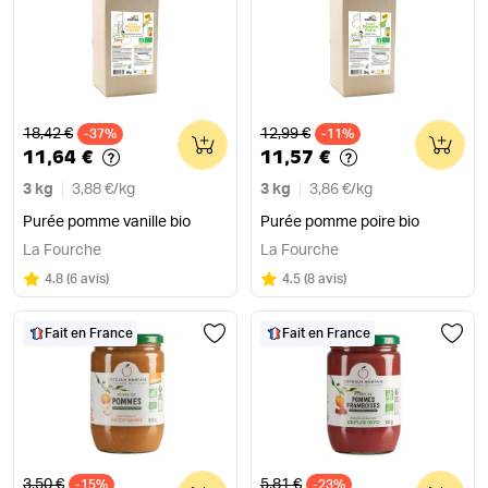
Ancien prix
Ancien prix
18,42 €
12,99 €
-37%
0
-11%
0
11,64 €
11,57 €
3 kg
3,88 €
/
kg
3 kg
3,86 €
/
kg
Purée pomme vanille bio
Purée pomme poire bio
La Fourche
La Fourche
Note
sur 5
Note
sur 5
4.8
(
6 avis
)
4.5
(
8 avis
)
Fait en France
Fait en France
Ancien prix
Ancien prix
3,50 €
5,81 €
-15%
0
-23%
0