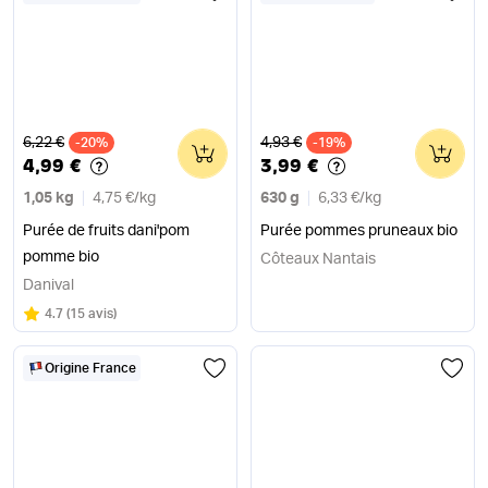
Ancien prix
Ancien prix
6,22 €
4,93 €
-20%
0
-19%
0
4,99 €
3,99 €
1,05 kg
4,75 €
/
kg
630 g
6,33 €
/
kg
Purée de fruits dani'pom
Purée pommes pruneaux bio
pomme bio
Côteaux Nantais
Danival
Note
sur 5
4.7
(
15 avis
)
Origine France