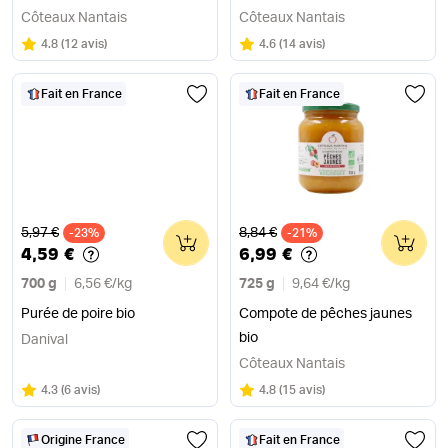
Côteaux Nantais
Côteaux Nantais
Note
sur 5
Note
sur 5
4.8
(
12 avis
)
4.6
(
14 avis
)
Fait en France
Fait en France
Ancien prix
Ancien prix
5,97 €
8,84 €
-23%
0
-21%
0
4,59 €
6,99 €
700 g
6,56 €
/
kg
725 g
9,64 €
/
kg
Purée de poire bio
Compote de pêches jaunes
bio
Danival
Côteaux Nantais
Note
sur 5
Note
sur 5
4.3
(
6 avis
)
4.8
(
15 avis
)
Origine France
Fait en France