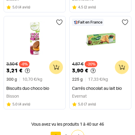
Note
sur 5
Note
sur 5
5.0
(
4 avis
)
4.5
(
2 avis
)
Fait en France
Ancien prix
Ancien prix
3,50 €
4,87 €
-8%
0
-20%
0
3,21 €
3,90 €
300 g
10,70 €
/
kg
225 g
17,33 €
/
kg
Biscuits duo choco bio
Carrés chocolat au lait bio
Bisson
Evernat
Note
sur 5
Note
sur 5
5.0
(
4 avis
)
5.0
(
7 avis
)
Vous avez vu les produits 1 à 40 sur 46