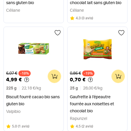
sans gluten bio
chocolat lait sans gluten bio
Céliane
Céliane
Note
sur 5
4.3
(
3 avis
)
Ancien prix
Ancien prix
6,07 €
0,86 €
-18%
0
-19%
0
4,99 €
0,70 €
225 g
22,18 €
/
kg
25 g
28,00 €
/
kg
Biscuit fourré cacao bio sans
Gaufrette à l’épeautre
gluten bio
fourrée aux noisettes et
chocolat bio
Valpibio
Rapunzel
Note
sur 5
Note
sur 5
5.0
(
1 avis
)
4.5
(
2 avis
)