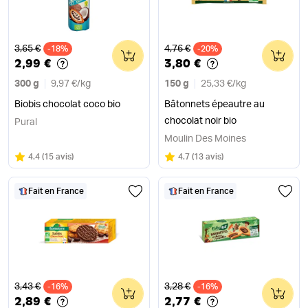
Ancien prix
Ancien prix
3,65 €
4,76 €
-18%
0
-20%
0
2,99 €
3,80 €
300 g
9,97 €
/
kg
150 g
25,33 €
/
kg
Biobis chocolat coco bio
Bâtonnets épeautre au
chocolat noir bio
Pural
Moulin Des Moines
Note
sur 5
Note
sur 5
4.4
(
15 avis
)
4.7
(
13 avis
)
Fait en France
Fait en France
Ancien prix
Ancien prix
3,43 €
3,28 €
-16%
0
-16%
0
2,89 €
2,77 €