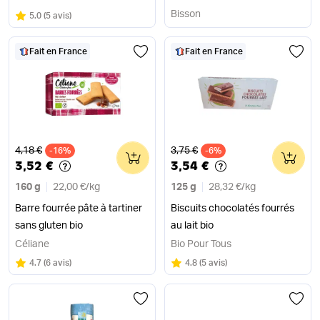
Bisson
Note
sur 5
5.0
(
5 avis
)
Fait en France
Fait en France
Ancien prix
Ancien prix
4,18 €
3,75 €
-16%
0
-6%
0
3,52 €
3,54 €
160 g
22,00 €
/
kg
125 g
28,32 €
/
kg
Barre fourrée pâte à tartiner
Biscuits chocolatés fourrés
sans gluten bio
au lait bio
Céliane
Bio Pour Tous
Note
sur 5
Note
sur 5
4.7
(
6 avis
)
4.8
(
5 avis
)