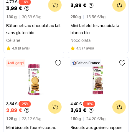
Ancien prix
4,73 €
-16%
0
0
3,89 €
3,99 €
130 g
30,69 €
/
kg
250 g
15,56 €
/
kg
Bâtonnets au chocolat au lait
Mini tartelettes nocciolata
sans gluten bio
bianca bio
Céliane
Nocciolata
Note
sur 5
Note
sur 5
4.9
(
8 avis
)
4.3
(
7 avis
)
Anti-gaspi
Fait en France
Ancien prix
Ancien prix
3,84 €
4,40 €
-25%
0
-18%
0
2,89 €
3,63 €
125 g
23,12 €
/
kg
150 g
24,20 €
/
kg
Mini biscuits fourrés cacao
Biscuits aux graines nappés