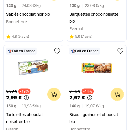
120 g
24,08 €
/
kg
120 g
23,08 €
/
kg
Sablés chocolat noir bio
Barquettes choco noisette
bio
Bonneterre
Evernat
Note
sur 5
Note
sur 5
4.8
(
9 avis
)
5.0
(
7 avis
)
Fait en France
Fait en France
Ancien prix
Ancien prix
3,69 €
3,10 €
-19%
0
-14%
0
2,99 €
2,67 €
150 g
19,93 €
/
kg
140 g
19,07 €
/
kg
Tartelettes chocolat
Biscuit graines et chocolat
noisettes bio
bio
Bisson
Bonneterre