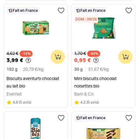
Fait en France
Fait en France
DDM : 09/26
Ancien prix
Ancien prix
4,62 €
1,70 €
-14%
0
-44%
0
3,99 €
0,95 €
192 g
20,78 €
/
kg
30 g
31,67 €
/
kg
Biscuits aventur'o chocolat
Mini biscuits chocolat
au lait bio
noisettes bio
Evernat
Bam & Co
Note
sur 5
Note
sur 5
4.8
(
5 avis
)
4.2
(
9 avis
)
Fait en France