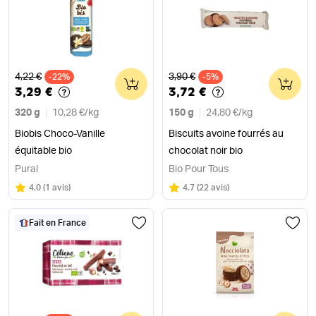
Ancien prix
Ancien prix
4,22 €
3,90 €
-22%
0
-5%
0
3,29 €
3,72 €
320 g
10,28 €
/
kg
150 g
24,80 €
/
kg
Biobis Choco-Vanille
Biscuits avoine fourrés au
équitable bio
chocolat noir bio
Pural
Bio Pour Tous
Note
sur 5
Note
sur 5
4.0
(
1 avis
)
4.7
(
22 avis
)
Fait en France