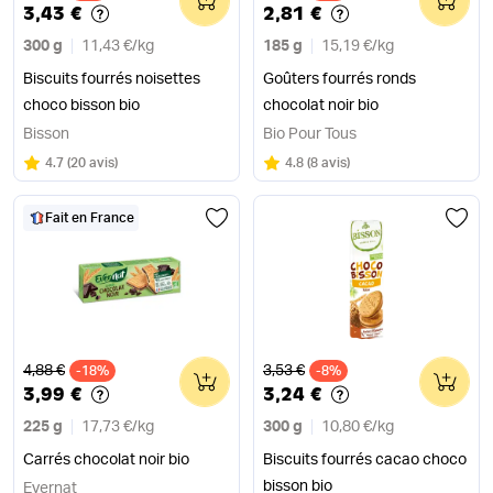
3,43 €
2,81 €
300 g
11,43 €
/
kg
185 g
15,19 €
/
kg
Biscuits fourrés noisettes
Goûters fourrés ronds
choco bisson bio
chocolat noir bio
Bisson
Bio Pour Tous
Note
sur 5
Note
sur 5
4.7
(
20 avis
)
4.8
(
8 avis
)
Fait en France
Ancien prix
Ancien prix
4,88 €
3,53 €
-18%
0
-8%
0
3,99 €
3,24 €
225 g
17,73 €
/
kg
300 g
10,80 €
/
kg
Carrés chocolat noir bio
Biscuits fourrés cacao choco
bisson bio
Evernat