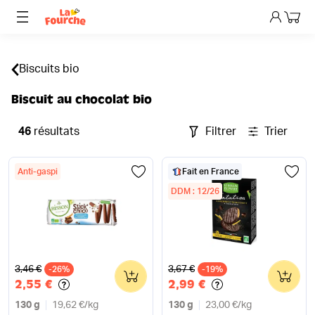
Mon p
Biscuits bio
Biscuit au chocolat bio
46
résultats
Filtrer
Trier
Anti-gaspi
Fait en France
DDM : 12/26
Ancien prix
Ancien prix
3,46 €
3,67 €
-26%
0
-19%
0
2,55 €
2,99 €
130 g
19,62 €
/
kg
130 g
23,00 €
/
kg