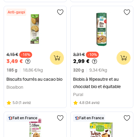
Anti-gaspi
Ancien prix
Ancien prix
4,15 €
3,31 €
-16%
0
-10%
0
3,49 €
2,99 €
185 g
18,86 €
/
kg
320 g
9,34 €
/
kg
Biscuits fourrés au cacao bio
Biobis à l'épeautre et au
chocolat bio et équitable
Bioalbon
Pural
Note
sur 5
Note
sur 5
5.0
(
1 avis
)
4.8
(
34 avis
)
Fait en France
Fait en France