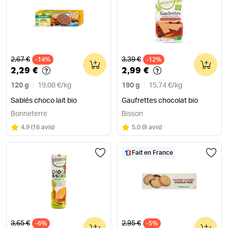
Ancien prix
Ancien prix
2,67 €
3,39 €
-14%
0
-12%
0
2,29 €
2,99 €
120 g
19,08 €
/
kg
190 g
15,74 €
/
kg
Sablés choco lait bio
Gaufrettes chocolat bio
Bonneterre
Bisson
Note
sur 5
Note
sur 5
4.9
(
16 avis
)
5.0
(
9 avis
)
Fait en France
Ancien prix
Ancien prix
3,65 €
2,95 €
-6%
0
-5%
0