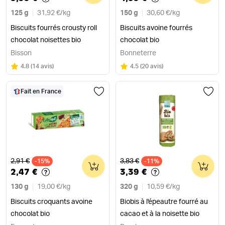
125 g
31,92 €
/
kg
150 g
30,60 €
/
kg
Biscuits fourrés crousty roll
Biscuits avoine fourrés
chocolat noisettes bio
chocolat bio
Bisson
Bonneterre
Note
sur 5
Note
sur 5
4.8
(
14 avis
)
4.5
(
20 avis
)
Fait en France
Ancien prix
Ancien prix
2,91 €
3,83 €
-15%
0
-11%
0
2,47 €
3,39 €
130 g
19,00 €
/
kg
320 g
10,59 €
/
kg
Biscuits croquants avoine
Biobis à l'épeautre fourré au
chocolat bio
cacao et à la noisette bio