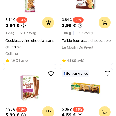
Ancien prix
Ancien prix
3,14 €
3,84 €
-10%
0
-22%
0
2,84 €
2,99 €
120 g
23,67 €
/
kg
150 g
19,93 €
/
kg
Cookies avoine chocolat sans
Twibio fourrés au chocolat bio
gluten bio
Le Moulin Du Pivert
Céliane
Note
sur 5
Note
sur 5
4.9
(
21 avis
)
4.8
(
23 avis
)
Fait en France
Ancien prix
Ancien prix
4,95 €
5,36 €
-19%
0
-14%
0
3,99 €
4,59 €