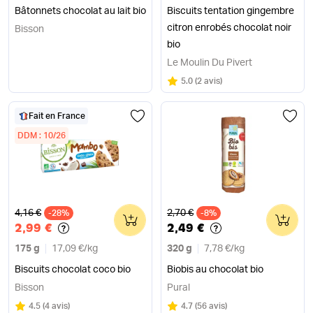
Bâtonnets chocolat au lait bio
Biscuits tentation gingembre
citron enrobés chocolat noir
Bisson
bio
Le Moulin Du Pivert
Note
sur 5
5.0
(
2 avis
)
Fait en France
DDM : 10/26
Ancien prix
Ancien prix
4,16 €
2,70 €
-28%
0
-8%
0
2,99 €
2,49 €
175 g
17,09 €
/
kg
320 g
7,78 €
/
kg
Biscuits chocolat coco bio
Biobis au chocolat bio
Bisson
Pural
Note
sur 5
Note
sur 5
4.5
(
4 avis
)
4.7
(
56 avis
)