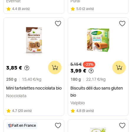
Evernat
Pural
Note
sur 5
Note
sur 5
4.4
(
8 avis
)
5.0
(
2 avis
)
Ancien prix
5,15 €
0
-23%
0
3,85 €
3,99 €
250 g
15,40 €
/
kg
180 g
22,17 €
/
kg
Mini tartelettes nocciolata bio
Biscuits déli duo sans gluten
bio
Nocciolata
Valpibio
Note
sur 5
Note
sur 5
4.7
(
20 avis
)
4.8
(
9 avis
)
Fait en France