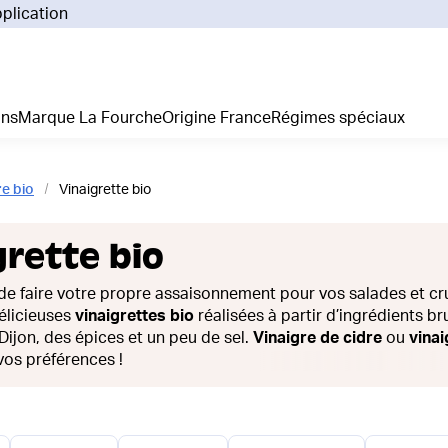
pplication
Pourq
Comm
Prix 
ans
Marque La Fourche
Origine France
Régimes spéciaux
La liv
L'emp
Nos 
re bio
Vinaigrette bio
Notre
Adhés
grette bio
Régim
Je cr
de faire votre propre assaisonnement pour vos salades et cr
élicieuses
vinaigrettes bio
réalisées à partir d’ingrédients bru
ijon, des épices et un peu de sel.
Vinaigre de cidre
ou
vina
 vos préférences !