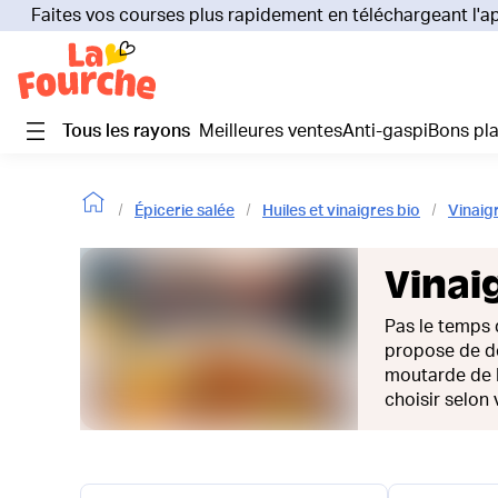
Faites vos courses plus rapidement en téléchargeant l'a
Tous les rayons
Meilleures ventes
Anti-gaspi
Bons pl
Épicerie salée
Huiles et vinaigres bio
Vinaig
Vinai
Pas le temps 
propose de d
moutarde de D
choisir selon