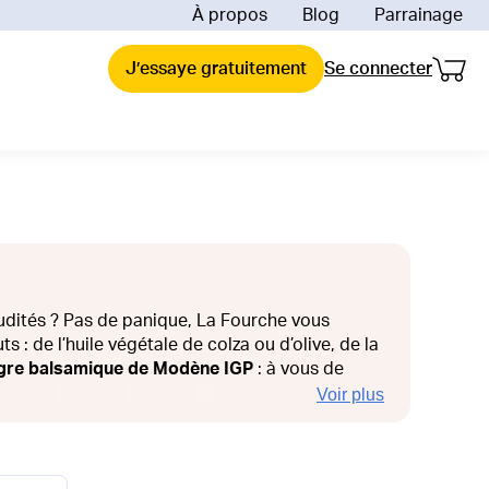
À propos
Blog
Parrainage
Mon 
Mon p
uoi La Fourche ?
J’essaye gratuitement
Se connecter
ent ça marche ?
de comparaison et économies
raison
reinte carbone de la livraison
engagements
 impact depuis 2018
ions offertes
es & Valeurs
ée mes produits bio
udités ? Pas de panique, La Fourche vous
ts : de l’huile végétale de colza ou d’olive, de la
igre balsamique de Modène IGP
: à vous de
Voir plus