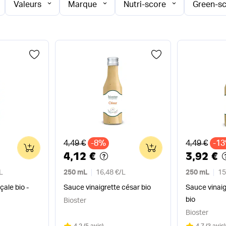
Valeurs
Marque
Nutri-score
Green-s
Ancien prix
Ancien pri
4,49 €
-8%
4,49 €
-1
0
0
4,12 €
3,92 €
L
250 mL
16,48 €
/
L
250 mL
15
çale bio -
Sauce vinaigrette césar bio
Sauce vinaig
bio
Bioster
Bioster
Note
sur 5
Note
sur 5
4.2
(
5 avis
)
4.7
(
3 avis
)