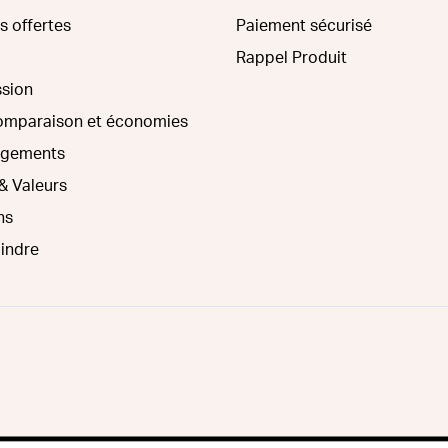
s offertes
Paiement sécurisé
Rappel Produit
ssion
comparaison et économies
agements
& Valeurs
ns
oindre