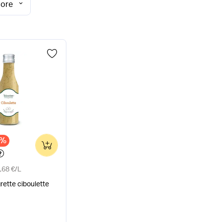
core
x
3%
0
,68 €
/
L
rette ciboulette