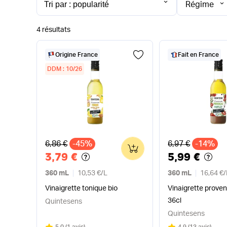
Régime
4 résultats
Origine France
Fait en France
DDM : 10/26
Ancien prix
Ancien prix
6,86 €
-45%
6,97 €
-14%
0
3,79 €
5,99 €
360 mL
10,53 €
/
L
360 mL
16,64 €
/
Vinaigrette tonique bio
Vinaigrette proven
36cl
Quintesens
Quintesens
Note
sur 5
Note
sur 5
5.0
(
1 avis
)
4.9
(
13 avis
)