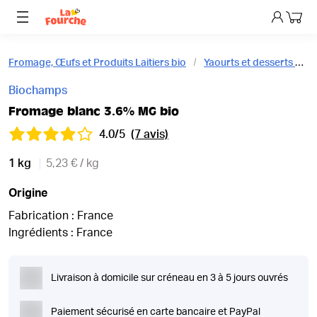
Mon p
Fromage, Œufs et Produits Laitiers bio
Yaourts et desserts bio
Biochamps
Fromage blanc 3.6% MG bio
4.0/5
(7 avis)
1 kg
5,23 € / kg
Origine
Fabrication : France
Ingrédients : France
Livraison à domicile sur créneau en 3 à 5 jours ouvrés
Paiement sécurisé en carte bancaire et PayPal