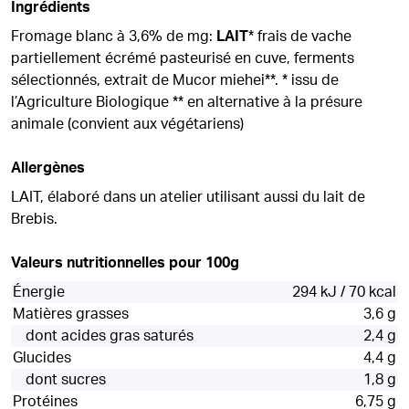
Ingrédients
Fromage blanc à 3,6% de mg:
LAIT
* frais de vache
partiellement écrémé pasteurisé en cuve, ferments
sélectionnés, extrait de Mucor miehei**. * issu de
l’Agriculture Biologique ** en alternative à la présure
animale (convient aux végétariens)
Allergènes
LAIT, élaboré dans un atelier utilisant aussi du lait de
Brebis.
Valeurs nutritionnelles pour 100g
Énergie
294 kJ / 70 kcal
Matières grasses
3,6 g
dont acides gras saturés
2,4 g
Glucides
4,4 g
dont sucres
1,8 g
Protéines
6,75 g