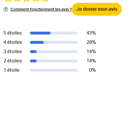
Je donne mon avis
Comment fonctionnent les avis ?
5 étoiles
43
%
4 étoiles
29
%
3 étoiles
14
%
2 étoiles
14
%
1 étoile
0
%