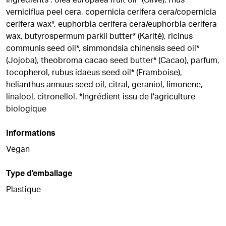
Ingrédients : olea europaea fruit oil* (Olive), rhus
verniciflua peel cera, copernicia cerifera cera/copernicia
cerifera wax*, euphorbia cerifera cera/euphorbia cerifera
wax, butyrospermum parkii butter* (Karité), ricinus
communis seed oil*, simmondsia chinensis seed oil*
(Jojoba), theobroma cacao seed butter* (Cacao), parfum,
tocopherol, rubus idaeus seed oil* (Framboise),
helianthus annuus seed oil, citral, geraniol, limonene,
linalool, citronellol. *Ingrédient issu de l'agriculture
biologique
Informations
Vegan
Type d'emballage
Plastique