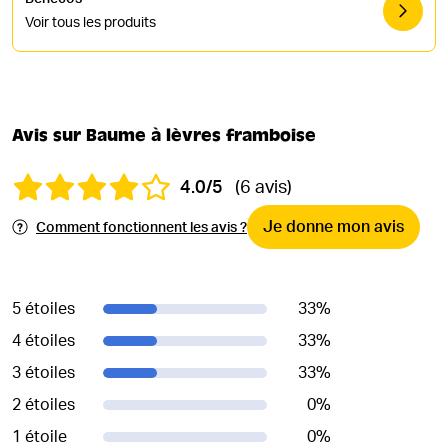
Voir tous les produits
Avis sur Baume à lèvres framboise
4.0/5
(6 avis)
Je donne mon avis
Comment fonctionnent les avis ?
5 étoiles
33
%
4 étoiles
33
%
3 étoiles
33
%
2 étoiles
0
%
1 étoile
0
%