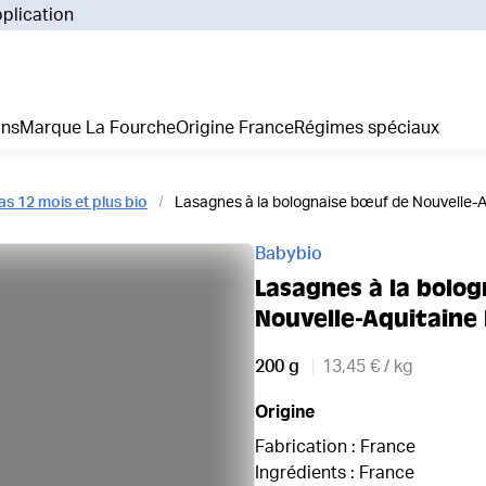
pplication
Pourq
Comm
Prix 
ans
Marque La Fourche
Origine France
Régimes spéciaux
La liv
L'emp
Nos 
s 12 mois et plus bio
Lasagnes à la bolognaise bœuf de Nouvelle-Aq
Notre
Adhés
Babybio
Régim
Lasagnes à la bolo
Je cr
Nouvelle-Aquitaine 
200 g
13,45 € / kg
Origine
Fabrication : France
Ingrédients : France