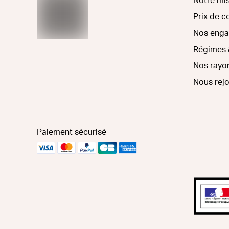
Notre mi
Prix de 
Nos eng
Régimes 
Nos rayo
Nous rej
Paiement sécurisé
Interdiction de vente de boissons alcooliques aux 