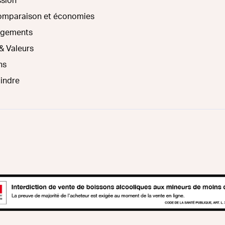
ssion
comparaison et économies
agements
& Valeurs
ns
oindre
mineurs de moins de 18 ans. La preuve de majorité de l'achete