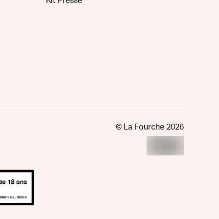
Kit Presse
© La Fourche
2026
ur est exigée au moment de la vente en ligne. Code de la san