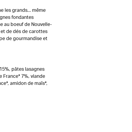
me les grands... même
agnes fondantes
se au boeuf de Nouvelle-
et de dés de carottes
ape de gourmandise et
 15%, pâtes lasagnes
 de France* 7%, viande
nce*, amidon de maïs*,