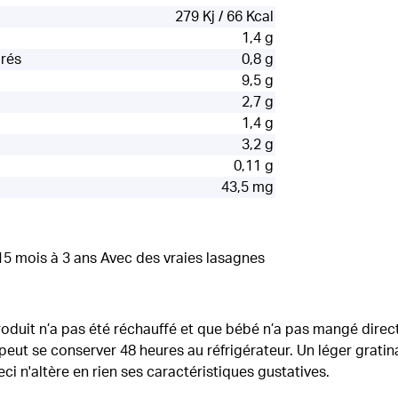
279 Kj / 66 Kcal
1,4 g
urés
0,8 g
9,5 g
2,7 g
1,4 g
3,2 g
0,11 g
43,5 mg
5 mois à 3 ans Avec des vraies lasagnes
produit n’a pas été réchauffé et que bébé n’a pas mangé direc
 peut se conserver 48 heures au réfrigérateur. Un léger grati
ci n'altère en rien ses caractéristiques gustatives.