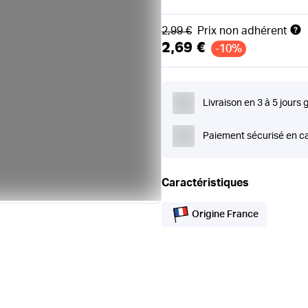
Ancien prix
2,99 €
Prix non adhérent
2,69 €
-10%
Livraison en 3 à 5 jours 
Paiement sécurisé en ca
Caractéristiques
Origine France