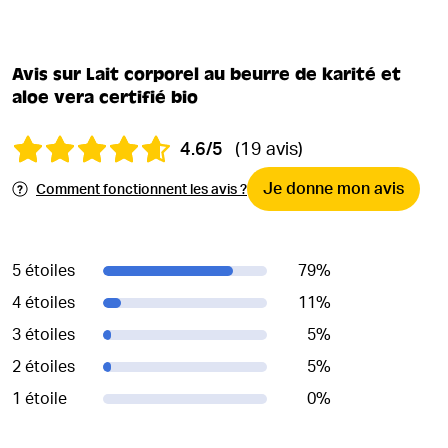
Avis sur Lait corporel au beurre de karité et
aloe vera certifié bio
4.6/5
(19 avis)
Je donne mon avis
Comment fonctionnent les avis ?
5 étoiles
79
%
4 étoiles
11
%
3 étoiles
5
%
2 étoiles
5
%
1 étoile
0
%