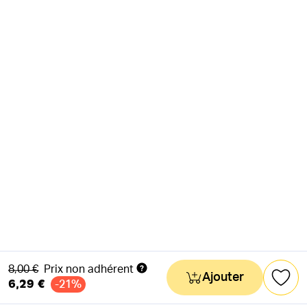
Ancien prix
8,00 €
Prix non adhérent
Ajouter
6,29 €
-21%