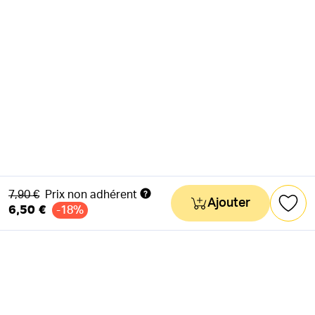
Ancien prix
7,90 €
Prix non adhérent
Ajouter
6,50 €
-18%
NEWSLETTER
Actus & mots doux
Ok