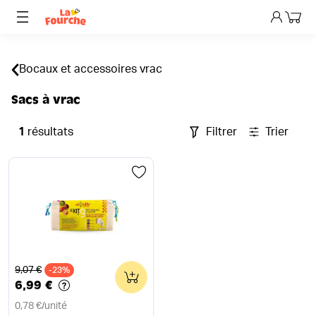
Mon p
Bocaux et accessoires vrac
Sacs à vrac
1
résultats
Filtrer
Trier
Ancien prix
9,07 €
-23%
0
6,99 €
0,78 €
/
unité