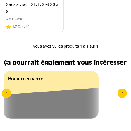
Sacs à vrac - XL, L, S et XS x
9
Ah ! Table
Note
sur 5
4.7
(
3 avis
)
Vous avez vu les produits 1 à 1 sur 1
Ça pourrait également vous intéresser
Bocaux en verre