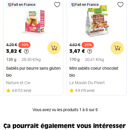
Fait en France
Fait en France
Ancien prix
Ancien prix
4,25 €
4,62 €
-10%
0
-25%
0
3,82 €
3,47 €
135 g
28,30 €
/
kg
170 g
20,41 €
/
kg
Sablés pur beurre sans gluten
Mini sablés coeur chocolat
bio
bio
Nature et Cie
Le Moulin Du Pivert
Note
sur 5
Note
sur 5
4.8
(
12 avis
)
4.9
(
10 avis
)
Vous avez vu les produits 1 à 6 sur 6
Ça pourrait également vous intéresser