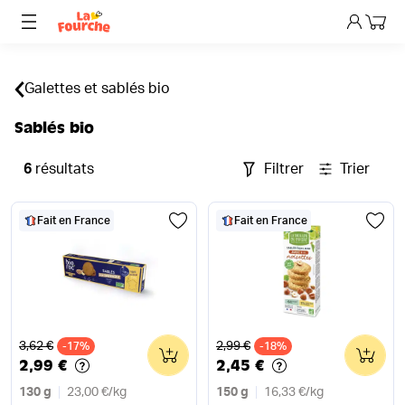
Mon p
Galettes et sablés bio
Sablés bio
6
résultats
Filtrer
Trier
Fait en France
Fait en France
Ancien prix
Ancien prix
3,62 €
2,99 €
-17%
0
-18%
0
2,99 €
2,45 €
130 g
23,00 €
/
kg
150 g
16,33 €
/
kg