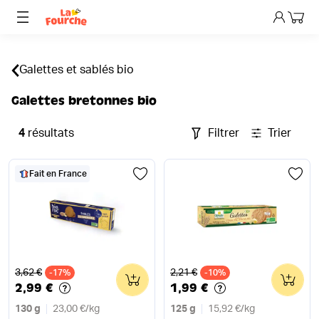
Mon p
Galettes et sablés bio
Galettes bretonnes bio
4
résultats
Filtrer
Trier
Fait en France
Ancien prix
Ancien prix
3,62 €
2,21 €
-17%
0
-10%
0
2,99 €
1,99 €
130 g
23,00 €
/
kg
125 g
15,92 €
/
kg