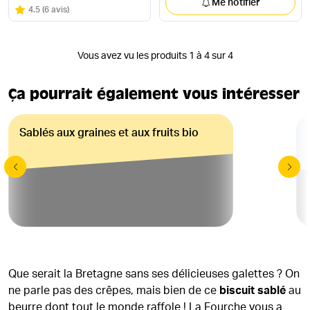
Me notifier
Note
sur 5
4.5
(
6 avis
)
Vous avez vu les produits 1 à 4 sur 4
Ça pourrait également vous intéresser
Sablés aux graines et aux fruits bio
Que serait la Bretagne sans ses délicieuses galettes ? On
ne parle pas des crêpes, mais bien de ce
biscuit sablé
au
beurre dont tout le monde raffole ! La Fourche vous a