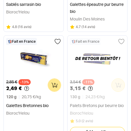
Sablés sarrasin bio
Galettes épeautre pur beurre
bio
Bioroc'Helou
Moulin Des Moines
Note
sur 5
Note
sur 5
4.8
(
16 avis
)
4.7
(
14 avis
)
Fait en France
Fait en France
DE RETOUR BIENTÔT !
Ancien prix
Ancien prix
2,85 €
3,54 €
-13%
0
-11%
0
2,49 €
3,15 €
120 g
20,75 €
/
kg
130 g
24,23 €
/
kg
Galettes Bretonnes bio
Palets Bretons pur beurre bio
Bioroc'Helou
Bioroc'Helou
Note
sur 5
5.0
(
2 avis
)