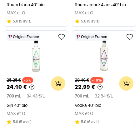
Rhum blanc 40° bio
Rhum ambré 4 ans 40° bio
MAX et O
MAX et O
Note
sur 5
Note
sur 5
5.0
(
5 avis
)
5.0
(
3 avis
)
Origine France
Origine France
Ancien prix
Ancien prix
25,25 €
28,46 €
-5%
0
-19%
0
24,10 €
22,99 €
700 mL
34,43 €
/
L
700 mL
32,84 €
/
L
Gin 40° bio
Vodka 40° bio
MAX et O
MAX et O
Note
sur 5
Note
sur 5
5.0
(
5 avis
)
5.0
(
6 avis
)