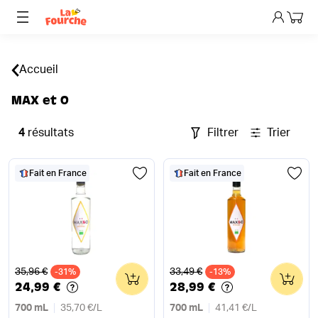
Mon p
Accueil
MAX et O
4
résultats
Filtrer
Trier
Fait en France
Fait en France
Ancien prix
Ancien prix
35,96 €
33,49 €
-31%
0
-13%
0
24,99 €
28,99 €
700 mL
35,70 €
/
L
700 mL
41,41 €
/
L